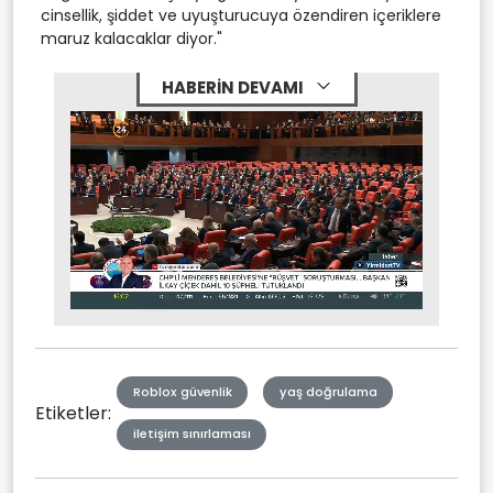
cinsellik, şiddet ve uyuşturucuya özendiren içeriklere
maruz kalacaklar diyor."
HABERİN DEVAMI
Stream
Mute
Type
Roblox güvenlik
yaş doğrulama
Etiketler:
iletişim sınırlaması