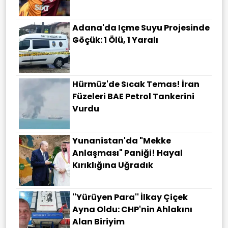
Adana'da Içme Suyu Projesinde
Göçük: 1 Ölü, 1 Yaralı
Hürmüz'de Sıcak Temas! İran
Füzeleri BAE Petrol Tankerini
Vurdu
Yunanistan'da "Mekke
Anlaşması" Paniği! Hayal
Kırıklığına Uğradık
''Yürüyen Para'' İlkay Çiçek
Ayna Oldu: CHP'nin Ahlakını
Alan Biriyim