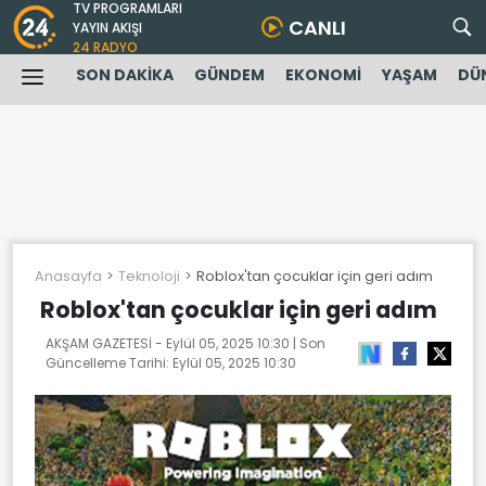
TV PROGRAMLARI
CANLI
YAYIN AKIŞI
24 RADYO
SON DAKİKA
GÜNDEM
EKONOMİ
YAŞAM
DÜ
Anasayfa
Teknoloji
Roblox'tan çocuklar için geri adım
Roblox'tan çocuklar için geri adım
AKŞAM GAZETESİ -
Eylül 05, 2025 10:30
| Son
Güncelleme Tarihi:
Eylül 05, 2025 10:30