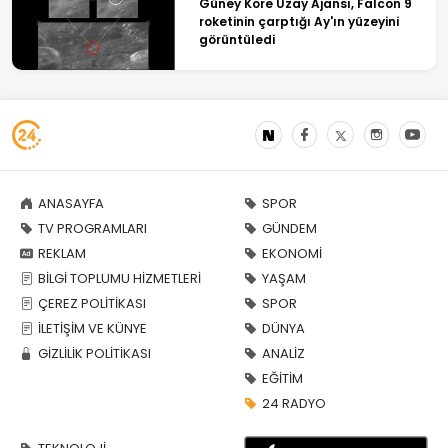
Güney Kore Uzay Ajansı, Falcon 9
roketinin çarptığı Ay'ın yüzeyini
görüntüledi
ANASAYFA
SPOR
TV PROGRAMLARI
GÜNDEM
REKLAM
EKONOMİ
BİLGİ TOPLUMU HİZMETLERİ
YAŞAM
ÇEREZ POLİTİKASI
SPOR
İLETİŞİM VE KÜNYE
DÜNYA
GİZLİLİK POLİTİKASI
ANALİZ
EĞİTİM
24 RADYO