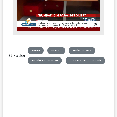
Stream
Mute
Type
SELINI
Steam
Early Access
Etiketler:
Puzzle Platformer
Andreas Dimogiannis