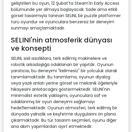
geliştirilen bu oyun, 12 Şubat'ta Steam'in Early Access
bölümünde yer almaya başlayacak. Sade ama etkili
görsel tasarımıyla tanınan SELINI, bir puzzle platformer
türü oyundur ve oyunculara benzersiz bir deneyim
sunmayı amaçlamaktadır.
SELINI'nin atmosferik dünyası
ve konsepti
SELINI, sisli ıssızlıklara, terk edilmiş makinelere ve
robotik arkadaşlığa odaklanan bir yapıtdır. Oyunun
yaratıcısı, bu deneyimi "kelimesiz" bir yolculuk olarak
tanımlamaktadır. Bu tanımlama, oyunun diyalog
veya yazılı anlatı yerine görsel ve mekanik öğeleriyle
hikayesini anlatacağını göstermektedir. SELINI'nin
minimalist estetik yaklaşımı, oyunculara saf ve
odaklanmış bir oyun deneyimi sağlamayı
hedeflemektedir. Oyunun atmosferi, terk edilmiş bir
dünyada yalnızlık ve keşfetme duygularını ön plana
çıkarmaktadır. Bu tür tasarım seçimleri, oyunu diğer
ana akım yapımlardan ayırt etmektedir.