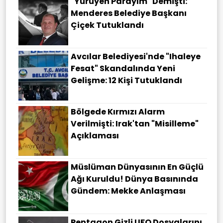
"Yürüyen Parayım" Demişti:
Menderes Belediye Başkanı
Çiçek Tutuklandı
Avcılar Belediyesi'nde "ihaleye
Fesat" Skandalında Yeni
Gelişme: 12 Kişi Tutuklandı
Bölgede Kırmızı Alarm
Verilmişti: Irak'tan "misilleme"
Açıklaması
Müslüman Dünyasının En Güçlü
Ağı Kuruldu! Dünya Basınında
Gündem: Mekke Anlaşması
Pentagon Gizli UFO Dosyalarını