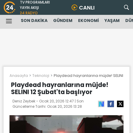
TV PROGRAMLARI
CANLI
YAYIN AKIŞI
24 RADYO
SON DAKİKA
GÜNDEM
EKONOMİ
YAŞAM
DÜ
Anasayfa
Teknoloji
Playdead hayranlarına müjde! SELINI 12 Şu
Playdead hayranlarına müjde!
SELINI 12 Şubat'ta başlıyor
Deniz Zeybek -
Ocak 20, 2026 12:47
| Son
Güncelleme Tarihi:
Ocak 20, 2026 13:28