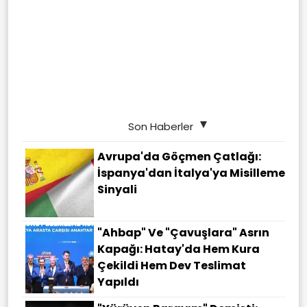
Son Haberler
Avrupa'da Göçmen Çatlağı:
İspanya'dan İtalya'ya Misilleme
Sinyali
"Ahbap" Ve "çavuşlara" Asrın
Kapağı: Hatay'da Hem Kura
Çekildi Hem Dev Teslimat
Yapıldı