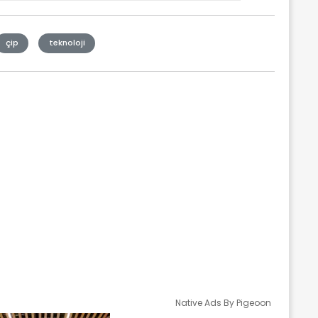
çip
teknoloji
Native Ads By Pigeoon