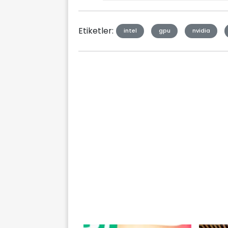
Type
Etiketler:
intel
gpu
nvidia