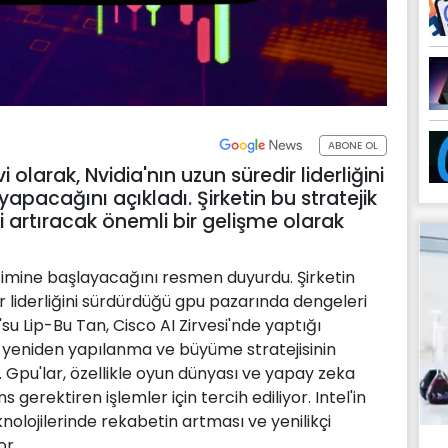
ABONE OL
i olarak, Nvidia'nın uzun süredir liderliğini
apacağını açıkladı. Şirketin bu stratejik
 artıracak önemli bir gelişme olarak
retimine başlayacağını resmen duyurdu. Şirketin
rdır liderliğini sürdürdüğü gpu pazarında dengeleri
'su Lip-Bu Tan, Cisco AI Zirvesi'nde yaptığı
n yeniden yapılanma ve büyüme stratejisinin
. Gpu'lar, özellikle oyun dünyası ve yapay zeka
erektiren işlemler için tercih ediliyor. Intel'in
knolojilerinde rekabetin artması ve yenilikçi
or.