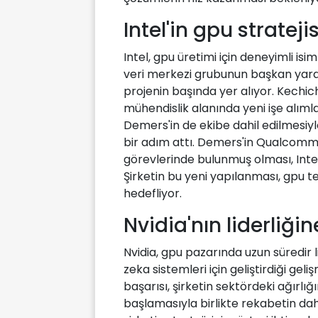
Intel'in gpu stratej
Intel, gpu üretimi için deneyimli is
veri merkezi grubunun başkan yard
projenin başında yer alıyor. Kechichi
mühendislik alanında yeni işe alıml
Demers'in de ekibe dahil edilmesiyle
bir adım attı. Demers'in Qualcomm'
görevlerinde bulunmuş olması, Intel'
Şirketin bu yeni yapılanması, gpu t
hedefliyor.
Nvidia'nın liderli
Nvidia, gpu pazarında uzun süredir
zeka sistemleri için geliştirdiği geli
başarısı, şirketin sektördeki ağırlığı
başlamasıyla birlikte rekabetin dah