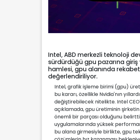
Intel, ABD merkezli teknoloji dev
sürdürdüğü gpu pazarına giriş y
hamlesi, gpu alanında rekabeti
değerlendiriliyor.
Intel, grafik işleme birimi (gpu) ü
bu kararı, özellikle Nvidia'nın yılla
değiştirebilecek nitelikte. Intel CEO
açıklamada, gpu üretiminin şirketi
önemli bir parçası olduğunu belirtti
uygulamalarında yüksek performans g
bu alana girmesiyle birlikte, gpu te
çözümlerin hız kazanması bekleniy