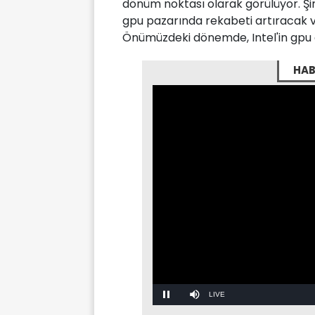
dönüm noktası olarak görülüyor. Şir
gpu pazarında rekabeti artıracak ve
Önümüzdeki dönemde, Intel'in gpu a
HAB
Stream
LIVE
Pause
Mute