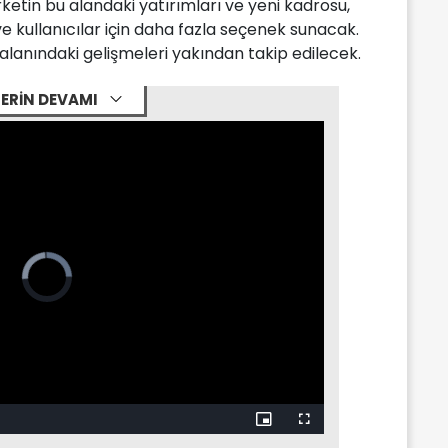
ketin bu alandaki yatırımları ve yeni kadrosu,
 kullanıcılar için daha fazla seçenek sunacak.
lanındaki gelişmeleri yakından takip edilecek.
ERİN DEVAMI
Video
Player
is
loading.
Picture-
Fullscreen
in-
Picture