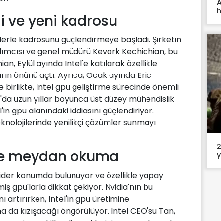
A
h
isi ve yeni kadrosu
imlerle kadrosunu güçlendirmeye başladı. Şirketin
ımcısı ve genel müdürü Kevork Kechichian, bu
an, Eylül ayında Intel'e katılarak özellikle
arın önünü açtı. Ayrıca, Ocak ayında Eric
 birlikte, Intel gpu geliştirme sürecinde önemli
da uzun yıllar boyunca üst düzey mühendislik
in gpu alanındaki iddiasını güçlendiriyor.
eknolojilerinde yenilikçi çözümler sunmayı
2
ğine meydan okuma
y
 lider konumda bulunuyor ve özellikle yapay
şmiş gpu'larla dikkat çekiyor. Nvidia'nın bu
nı artırırken, Intel'in gpu üretimine
a da kızışacağı öngörülüyor. Intel CEO'su Tan,