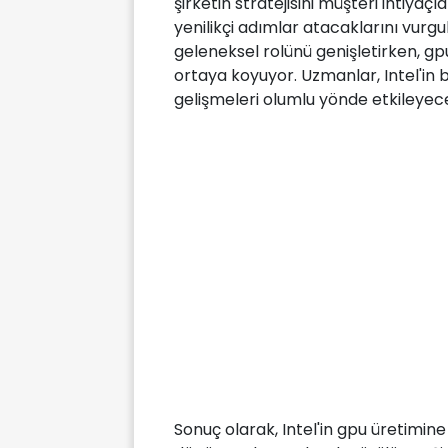
şirketin stratejisini müşteri ihtiyaç
yenilikçi adımlar atacaklarını vurgul
geleneksel rolünü genişletirken, gp
ortaya koyuyor. Uzmanlar, Intel'in 
gelişmeleri olumlu yönde etkileyec
Sonuç olarak, Intel'in gpu üretimin