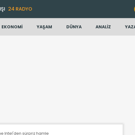
IŞI
24 RADYO
EKONOMİ
YAŞAM
DÜNYA
ANALİZ
YAZ
e Intel'den sürpriz hamle