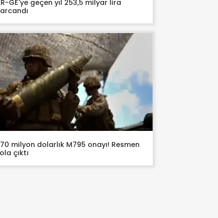
R-GE'ye geçen yıl 253,5 milyar lira
arcandı
70 milyon dolarlık M795 onayı! Resmen
ola çıktı