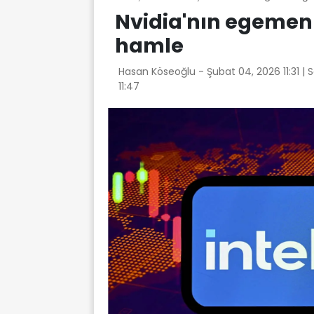
Nvidia'nın egemenl
hamle
Hasan Köseoğlu -
Şubat 04, 2026 11:31
| 
11:47