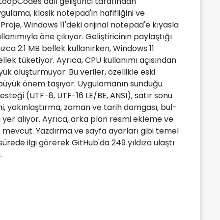
LoopCodes adlı geliştirici tarafından
ulama, klasik notepad'in hafifliğini ve
 Proje, Windows 11'deki orijinal notepad'e kıyasla
lanımıyla öne çıkıyor. Geliştiricinin paylaştığı
zca 2.1 MB bellek kullanırken, Windows 11
lek tüketiyor. Ayrıca, CPU kullanımı açısından
 oluşturmuyor. Bu veriler, özellikle eski
in büyük önem taşıyor. Uygulamanın sunduğu
esteği (UTF-8, UTF-16 LE/BE, ANSI), satır sonu
imi, yakınlaştırma, zaman ve tarih damgası, bul-
ı yer alıyor. Ayrıca, arka plan resmi ekleme ve
e mevcut. Yazdırma ve sayfa ayarları gibi temel
sürede ilgi görerek GitHub'da 249 yıldıza ulaştı
.