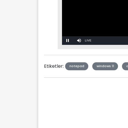
Stream
Mute
Type
Etiketler:
notepad
windows 11