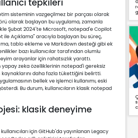
anıcı tepkileri
G
r
g
etim sisteminin vazgeçilmez bir parçası olarak
editörü olarak başlayan bu uygulama, zamanla
llikle Şubat 2024'te Microsoft, notepad'e Copilot
t ile Açıklama" aracıyla başlayan bu süreç,
urma, tablo ekleme ve Markdown desteği gibi ek
enilikler bazı kullanıcılar tarafından olumlu
neyim arayanlar için rahatsızlık yarattı.
en yapay zeka özelliklerinin notepad'i gereksiz
kaynaklarını daha fazla tükettiğini belirtti.
ygulamasının bellek ve işlemci kullanımı, eski
österdi. Bu durum, kullanıcıların klasik notepad
Ç
s
jesi: klasik deneyime
kullanıcıları için GitHub'da yayınlanan Legacy