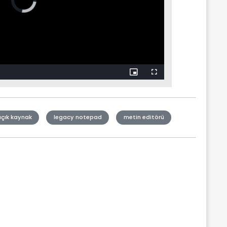
açık kaynak
legacy notepad
metin editörü