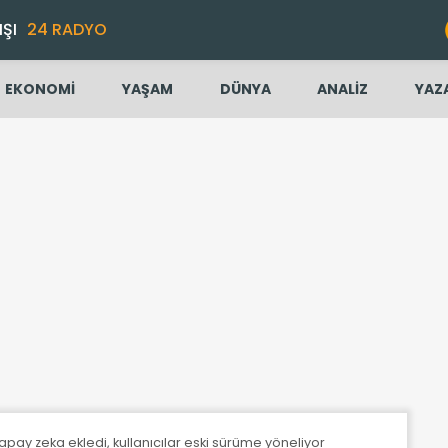
IŞI
24 RADYO
EKONOMİ
YAŞAM
DÜNYA
ANALİZ
YAZ
pay zeka ekledi, kullanıcılar eski sürüme yöneliyor