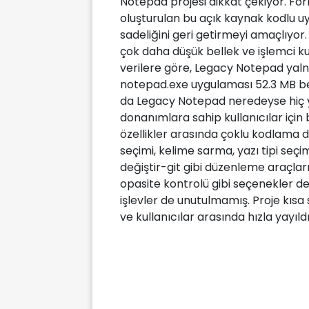
Notepad projesi dikkat çekiyor. For
oluşturulan bu açık kaynak kodlu uyg
sadeliğini geri getirmeyi amaçlıyor.
çok daha düşük bellek ve işlemci kul
verilere göre, Legacy Notepad yalnı
notepad.exe uygulaması 52.3 MB bel
da Legacy Notepad neredeyse hiç yük
donanımlara sahip kullanıcılar iç
özellikler arasında çoklu kodlama d
seçimi, kelime sarma, yazı tipi seç
değiştir-git gibi düzenleme araçlar
opasite kontrolü gibi seçenekler d
işlevler de unutulmamış. Proje kısa 
ve kullanıcılar arasında hızla yayıldı