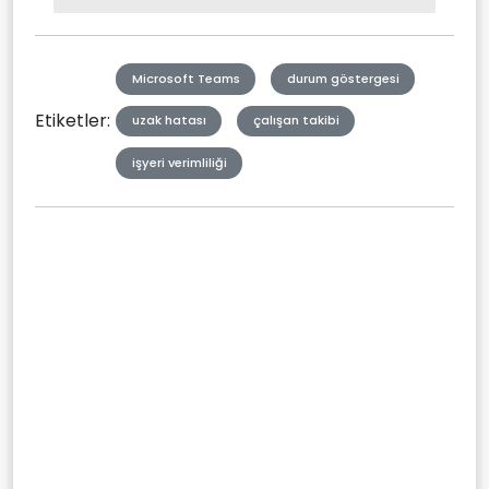
Picture
Type
Microsoft Teams
durum göstergesi
Etiketler:
uzak hatası
çalışan takibi
işyeri verimliliği