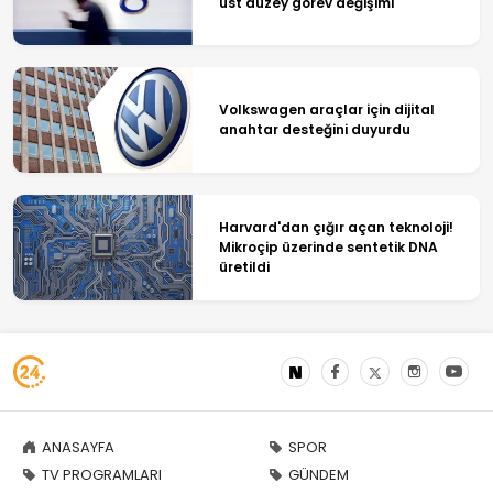
üst düzey görev değişimi
Volkswagen araçlar için dijital
anahtar desteğini duyurdu
Harvard'dan çığır açan teknoloji!
Mikroçip üzerinde sentetik DNA
üretildi
ANASAYFA
SPOR
TV PROGRAMLARI
GÜNDEM