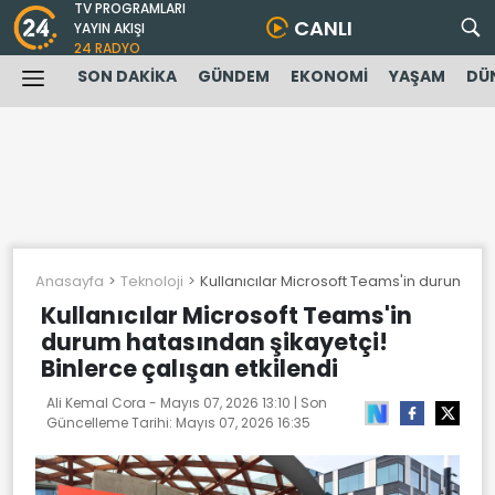
TV PROGRAMLARI
CANLI
YAYIN AKIŞI
24 RADYO
SON DAKİKA
GÜNDEM
EKONOMİ
YAŞAM
DÜ
Anasayfa
Teknoloji
Kullanıcılar Microsoft Teams'in durum hata
Kullanıcılar Microsoft Teams'in
durum hatasından şikayetçi!
Binlerce çalışan etkilendi
Ali Kemal Cora -
Mayıs 07, 2026 13:10
| Son
Güncelleme Tarihi:
Mayıs 07, 2026 16:35