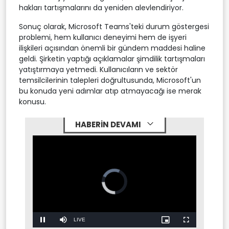
hakları tartışmalarını da yeniden alevlendiriyor.
Sonuç olarak, Microsoft Teams'teki durum göstergesi
problemi, hem kullanıcı deneyimi hem de işyeri
ilişkileri açısından önemli bir gündem maddesi haline
geldi. Şirketin yaptığı açıklamalar şimdilik tartışmaları
yatıştırmaya yetmedi. Kullanıcıların ve sektör
temsilcilerinin talepleri doğrultusunda, Microsoft'un
bu konuda yeni adımlar atıp atmayacağı ise merak
konusu.
HABERİN DEVAMI
Video
Player
is
loading.
Stream
LIVE
Pause
Mute
Picture-
Fullscreen
in-