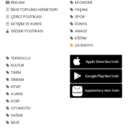
REKLAM
EKONOMİ
BİLGİ TOPLUMU HİZMETLERİ
YAŞAM
ÇEREZ POLİTİKASI
SPOR
İLETİŞİM VE KÜNYE
DÜNYA
GİZLİLİK POLİTİKASI
ANALİZ
EĞİTİM
24 RADYO
TEKNOLOJİ
KÜLTÜR
TARİH
SİNEMA
KİTAP
AJANS
KOBİ
OTOMOTİV
SAĞLIK
BİLGİ