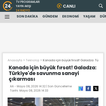
TV PROGRAMLARI
CANLI
YAYIN AKIŞI
24 RADYO
SON DAKİKA
GÜNDEM
EKONOMİ
YAŞAM
DÜ
Anasayfa
Teknoloji
Kanada için büyük fırsat! Galadza: Türki
Kanada için büyük fırsat! Galadza:
Türkiye'de savunma sanayi
çıkarması
AA -
Mayıs 08, 2026 14:32
| Son Güncelleme
Tarihi:
Mayıs 08, 2026 14:33