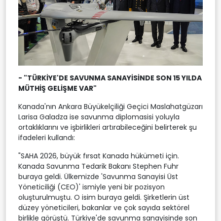
- "TÜRKİYE'DE SAVUNMA SANAYİSİNDE SON 15 YILDA
MÜTHİŞ GELİŞME VAR"
Kanada'nın Ankara Büyükelçiliği Geçici Maslahatgüzarı
Larisa Galadza ise savunma diplomasisi yoluyla
ortaklıklarını ve işbirlikleri artırabileceğini belirterek şu
ifadeleri kullandı:
"SAHA 2026, büyük fırsat Kanada hükümeti için.
Kanada Savunma Tedarik Bakanı Stephen Fuhr
buraya geldi. Ülkemizde 'Savunma Sanayisi Üst
Yöneticiliği (CEO)' ismiyle yeni bir pozisyon
oluşturulmuştu. O isim buraya geldi. Şirketlerin üst
düzey yöneticileri, bakanlar ve çok sayıda sektörel
birlikle görüştü. Türkiye'de savunma sanayisinde son