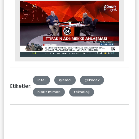
Stream
Mute
Type
Intel
işlemci
çekirdek
Etiketler:
hibrit mimari
teknoloji