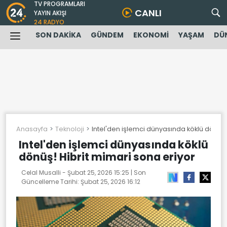
TV PROGRAMLARI
CANLI
YAYIN AKIŞI
24 RADYO
SON DAKİKA
GÜNDEM
EKONOMİ
YAŞAM
DÜ
Anasayfa
Teknoloji
Intel'den işlemci dünyasında köklü dönüş!
Intel'den işlemci dünyasında köklü
dönüş! Hibrit mimari sona eriyor
Celal Musalli -
Şubat 25, 2026 15:25
| Son
Güncelleme Tarihi:
Şubat 25, 2026 16:12