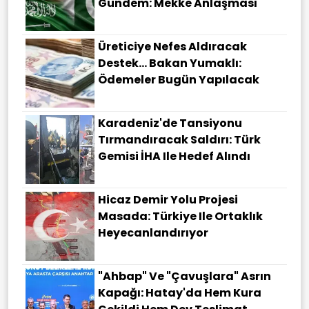
Gündem: Mekke Anlaşması
Üreticiye Nefes Aldıracak
Destek... Bakan Yumaklı:
Ödemeler Bugün Yapılacak
Karadeniz'de Tansiyonu
Tırmandıracak Saldırı: Türk
Gemisi İHA Ile Hedef Alındı
Hicaz Demir Yolu Projesi
Masada: Türkiye Ile Ortaklık
Heyecanlandırıyor
"Ahbap" Ve "çavuşlara" Asrın
Kapağı: Hatay'da Hem Kura