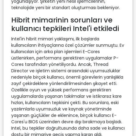
yoğunlaşıyor. Şirketin yeni nesil işlemcilerinin,
teknolojide yeni bir standart oluşturması bekleniyor.
Hibrit mimarinin sorunları ve
kullanıcı tepkileri Intel'i etkiledi
Intel'in hibrit mimari yaklaşımı, ilk başlarda
kullanıcıların ihtiyaçlarına özel çözümler sunmuştu. Ev
kullanıcıları için arka plan işlemleri E-Cores
üstlenirken, performans gerektiren uygulamalar P-
Cores tarafından yönetiliyordu. Ancak, Thread
Director ve işletim sistemi arasındaki uyumsuzluklar
nedeniyle birçok kullanıcı, önemli görevlerin yanlışlıkla
zayıf çekirdeklere yönlendirilmesinden şikayet etti.
Özellikle oyun ve yüksek performans gerektiren
uygulamalarda yaşanan takılmalar ve istikrarsız kare
hızları, kullanıcıların tepkisini çekti. Bu sorunlara, eski
yazılımlarla uyumsuzluk ve kaynak yönetiminde
yaşanan güçlükler de eklenince, birçok kullanıcı E-
Cores'u BIOS üzerinden devre dışı bırakmaya başladı.
Intel, bu tepkiler doğrultusunda daha sade ve kullanıcı
dostu bir mimariye geçiş yapma kararı aldı.