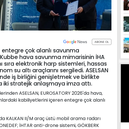
ABONE OL
 entegre çok alanlı savunma
lik Kubbe hava savunma mimarisinin İHA
ı sıra elektronik harp sistemleri, hassas
 su altı araçlarını sergiledi. ASELSAN
e iş birliğini genişletmek ve birlikte
a iki stratejik anlaşmaya imza attı.
etlerinden ASELSAN, EUROSATORY 2026'da hava,
ardaki kabiliyetlerini içeren entegre çok alanlı
ında KALKAN II/M araç üstü mobil arama radarı
RONEDEF; İHTAR anti-drone sistemi, GÖKBERK