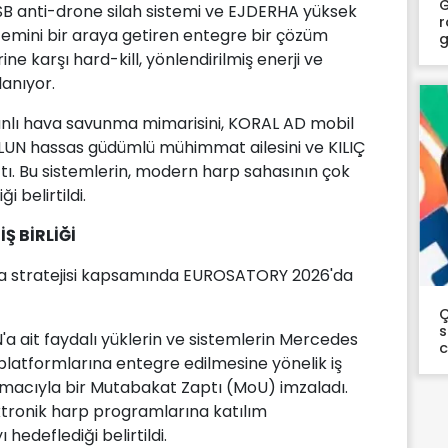
G
 SB anti-drone silah sistemi ve EJDERHA yüksek
r
temini bir araya getiren entegre bir çözüm
g
ine karşı hard-kill, yönlendirilmiş enerji ve
lanıyor.
nlı hava savunma mimarisini, KORAL AD mobil
OLUN hassas güdümlü mühimmat ailesini ve KILIÇ
ıttı. Bu sistemlerin, modern harp sahasının çok
ği belirtildi.
Ş BİRLİĞİ
rtırma stratejisi kapsamında EUROSATORY 2026'da
Ç
s
a ait faydalı yüklerin ve sistemlerin Mercedes
latformlarına entegre edilmesine yönelik iş
 amacıyla bir Mutabakat Zaptı (MoU) imzaladı.
tronik harp programlarına katılım
 hedeflediği belirtildi.