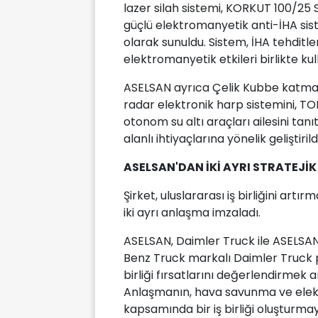
lazer silah sistemi, KORKUT 100/25
güçlü elektromanyetik anti-İHA sis
olarak sunuldu. Sistem, İHA tehditler
elektromanyetik etkileri birlikte kul
ASELSAN ayrıca Çelik Kubbe katma
radar elektronik harp sistemini, T
otonom su altı araçları ailesini tan
alanlı ihtiyaçlarına yönelik geliştirildi
ASELSAN'DAN İKİ AYRI STRATEJİK İ
Şirket, uluslararası iş birliğini a
iki ayrı anlaşma imzaladı.
ASELSAN, Daimler Truck ile ASELSAN'
Benz Truck markalı Daimler Truck p
birliği fırsatlarını değerlendirmek
Anlaşmanın, hava savunma ve elek
kapsamında bir iş birliği oluşturmayı