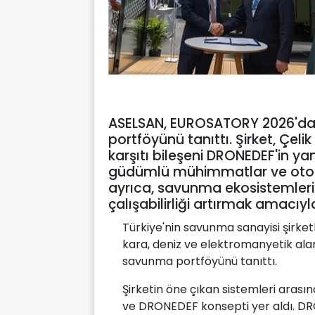
ASELSAN, EUROSATORY 2026'da
portföyünü tanıttı. Şirket, Çe
karşıtı bileşeni DRONEDEF'in yan
güdümlü mühimmatlar ve otonom
ayrıca, savunma ekosistemlerind
çalışabilirliği artırmak amacıyl
Türkiye'nin savunma sanayisi şirk
kara, deniz ve elektromanyetik alanl
savunma portföyünü tanıttı.
Şirketin öne çıkan sistemleri aras
ve DRONEDEF konsepti yer aldı. D