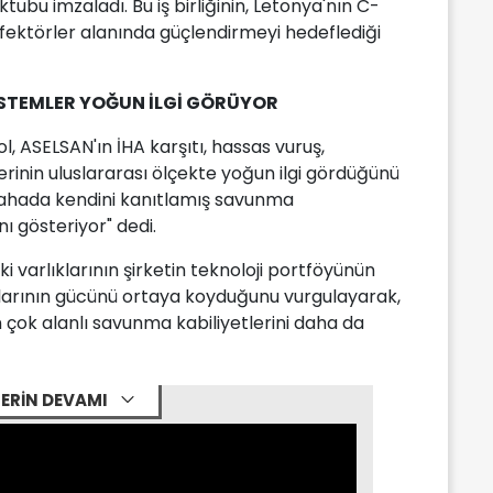
ktubu imzaladı. Bu iş birliğinin, Letonya'nın C-
efektörler alanında güçlendirmeyi hedeflediği
STEMLER YOĞUN İLGİ GÖRÜYOR
ASELSAN'ın İHA karşıtı, hassas vuruş,
rinin uluslararası ölçekte yoğun ilgi gördüğünü
 sahada kendini kanıtlamış savunma
nı gösteriyor" dedi.
varlıklarının şirketin teknoloji portföyünün
lıklarının gücünü ortaya koyduğunu vurgulayarak,
çok alanlı savunma kabiliyetlerini daha da
ERİN DEVAMI