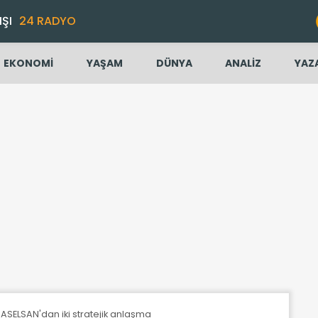
IŞI
24 RADYO
EKONOMİ
YAŞAM
DÜNYA
ANALİZ
YAZ
SELSAN'dan iki stratejik anlaşma