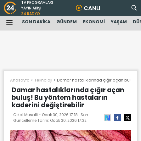
TV PROGRAMLARI
CANLI
YAYIN AKIŞI
24 RADYO
SON DAKİKA
GÜNDEM
EKONOMİ
YAŞAM
DÜ
Anasayfa
Teknoloji
Damar hastalıklarında çığır açan buluş! Bu
Damar hastalıklarında çığır açan
buluş! Bu yöntem hastaların
kaderini değiştirebilir
Celal Musalli -
Ocak 30, 2026 17:18
| Son
Güncelleme Tarihi:
Ocak 30, 2026 17:22