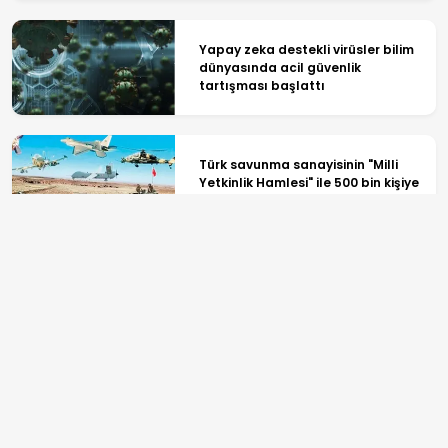
Yapay zeka destekli virüsler bilim
dünyasında acil güvenlik
tartışması başlattı
Türk savunma sanayisinin "Milli
Yetkinlik Hamlesi" ile 500 bin kişiye
ulaşıldı
Güney Kore Uzay Ajansı, Falcon 9
roketinin çarptığı Ay'ın yüzeyini
görüntüledi