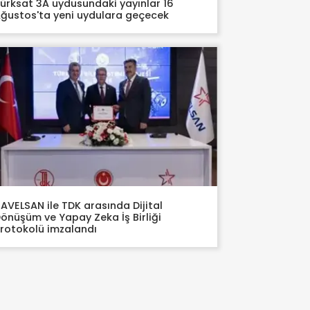
ürksat 3A uydusundaki yayınlar 16
ğustos'ta yeni uydulara geçecek
AVELSAN ile TDK arasında Dijital
önüşüm ve Yapay Zeka İş Birliği
rotokolü imzalandı