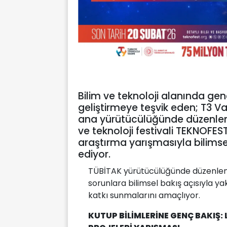
Bilim ve teknoloji alanında g
geliştirmeye teşvik eden; T3 Va
ana yürütücülüğünde düzenlen
ve teknoloji festivali TEKNOFEST
araştırma yarışmasıyla bilim
ediyor.
TÜBİTAK yürütücülüğünde düzenlen
sorunlara bilimsel bakış açısıyla 
katkı sunmalarını amaçlıyor.
KUTUP BİLİMLERİNE GENÇ BAKIŞ: