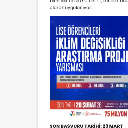
birincilik ödülü 90 bin TL, ikincilik ö
olarak uygulanıyor.
SON BAŞVURU TARİHİ: 23 MART