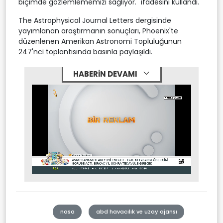
biçimde gözlemlememizi sağlıyor." ifadesini kullandı.
The Astrophysical Journal Letters dergisinde
yayımlanan araştırmanın sonuçları, Phoenix'te
düzenlenen Amerikan Astronomi Topluluğunun
247'nci toplantısında basınla paylaşıldı.
HABERİN DEVAMI
Stream
Mute
Type
nasa
abd havacılık ve uzay ajansı