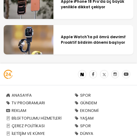
Apple iPhone 18 Pro'da üç büyük
yenilikle dikkat çekiyor
Apple Watch'ta pil ömrü devrimi!
Proaktif bildirim dönemi başlıyor
ANASAYFA
SPOR
TV PROGRAMLARI
GÜNDEM
REKLAM
EKONOMİ
BİLGİ TOPLUMU HİZMETLERİ
YAŞAM
ÇEREZ POLİTİKASI
SPOR
İLETİŞİM VE KÜNYE
DÜNYA