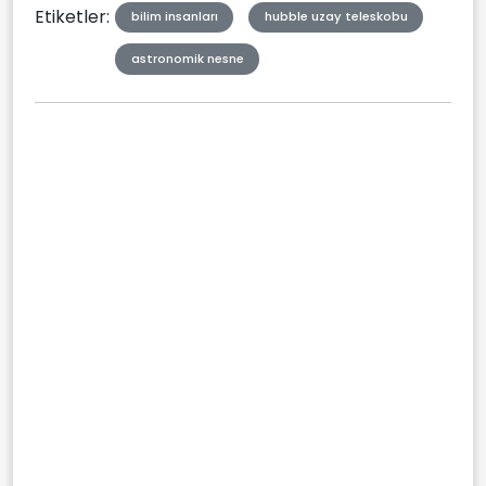
Etiketler:
bilim insanları
hubble uzay teleskobu
astronomik nesne