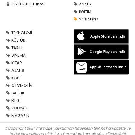
GİZLİLİK POLİTİKASI
ANALİZ
EĞİTİM
24 RADYO
TEKNOLOJİ
KÜLTÜR
TARİH
SİNEMA
KİTAP
AJANS
KOBİ
OTOMOTİV
SAĞLIK
BİLGİ
ZODYAK
MAGAZİN
©Copyright 2021 Sitemizde yayınlanan haberlerin telif hakları gazete ve
haber kaynaklarına aittir. İzin alınmadan, kaynak gösterilerek dahi