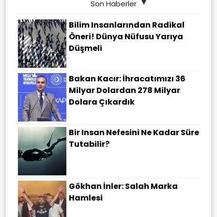
Son Haberler
Bilim Insanlarından Radikal
Öneri! Dünya Nüfusu Yarıya
Düşmeli
Bakan Kacır: İhracatımızı 36
Milyar Dolardan 278 Milyar
Dolara Çıkardık
Bir Insan Nefesini Ne Kadar Süre
Tutabilir?
Gökhan İnler: Salah Marka
Hamlesi