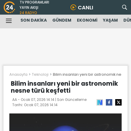
TV PROGRAMLARI
CANLI
YAYIN AKIŞI
24 RADYO
SON DAKİKA
GÜNDEM
EKONOMİ
YAŞAM
DÜ
Anasayfa
Teknoloji
Bilim insanları yeni bir astronomik nesne t
Bilim insanları yeni bir astronomik
nesne türü keşfetti
AA -
Ocak 07, 2026 14:14
| Son Güncelleme
Tarihi:
Ocak 07, 2026 14:14