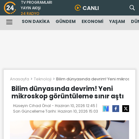
TV PROGRAMLARI
CANLI
YAYIN AKIŞI
24 RADYO
SON DAKİKA
GÜNDEM
EKONOMİ
YAŞAM
DÜ
Anasayfa
Teknoloji
Bilim dünyasında devrim! Yeni mikroskop 
Bilim dünyasında devrim! Yeni
mikroskop görüntüleme sınır aştı
Hüseyin Cihad Önal -
Haziran 10, 2026 12:45
|
Son Güncelleme Tarihi:
Haziran 10, 2026 15:03