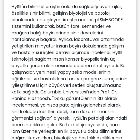
HySIL'in bilimsel araştırmalarda sağladığı avantajlar,
özellikle sinir bilimi, gelişim biyolojisi ve patoloji
alanlarında öne çıkıyor. Araştırmacılar, pLSM-SCOPE
sistemini kullanarak, bütün fare, semender ve
mağara balığı beyinlerinde sinir devrelerini
haritalamayı başardı. Ayrıca, laboratuvar ortamında
yetiştirilen minyatür insan beyin dokularında gelişim
ve hastalık süreçleri detaylı biçimde incelendi. HySIL
teknolojisi, sağlam insan kanser biyopsilerinin üç
boyutlu görüntülenmesinde de önemli rol oynadı. Bu
çalışmalar, yeni nesil yapay zeka modellerinin
eğitilmesi ve hastalıkların tanı ve prognoz süreçlerinin
iyileştirilmesi için büyük veri setleri oluşturulmasına
katkı sağladı. Columbia Üniversitesi'nden Prof. Dr.
Hanina Hibshoosh, "Doku görüntülerinin 3D olarak
incelenmesi, yalnızca patolojinin geleneksel olarak
sınırlı olduğu kesitleri değil, tüm doku mimarisini
görmenizi sağlıyor" diyerek, HySIL'in patoloji alanındaki
önemine dikkat çekti. Bu teknoloji sayesinde, cam
lam üzerine yerleştirilen iki boyutlu doku dilimlerine
bağımlılık azalırken, biyolojik ve hastalık özelliklerinin