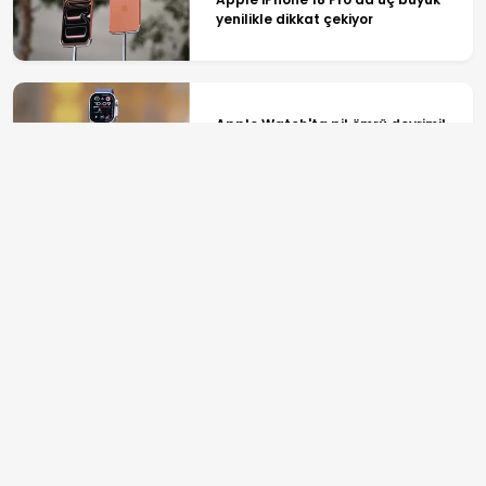
yenilikle dikkat çekiyor
Apple Watch'ta pil ömrü devrimi!
Proaktif bildirim dönemi başlıyor
Yapay zekâ, kötü amaçlı kodu
sisteme ulaştırmak için sahte
profiller oluşturdu
ANASAYFA
SPOR
TV PROGRAMLARI
GÜNDEM