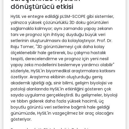
dönüştürücü etkisi
HySIL ve entegre edildiği pLSM-SCOPE gibi sistemler,
yalnızca yüksek çözünürlüklü 3D doku görüntüleri
sağlamakla kalmıyor; aynı zamanda yapay zekanın
tanı ve prognoz için ihtiyaç duyduğu büyük veri
setlerinin oluşturulmasını da kolaylaştırıyor. Prof. Dr.
Raju Tomer, "3D görüntülemeyi çok daha kolay
ölçeklenebilir hale getirerek, bu çalışma hastalık
tespiti, derecelendirme ve prognoz için yeni nesil
yapay zeka modellerini beslemeye yardımcı olabilir"
sözleriyle, HySIL'in biyomedikal araştırmalara katkısını
özetliyor. Araştırma ekibinin oluşturduğu geniş
akademik işbirliği ağı, sinir bilimi, gelişim biyolojisi ve
patoloji alanlarında HySIL'in etkinliğini gösteren çok
sayıda uygulama gerçekleştirdi. Bu gelişmeler, biyoloji
ve tıbbın giderek daha fazla yüksek hacimli, üç
boyutlu görüntü veri setlerine bağımlı hale geldiği
günümüzde, HySIL'in vazgeçilmez bir araç olacağını
gösteriyor.