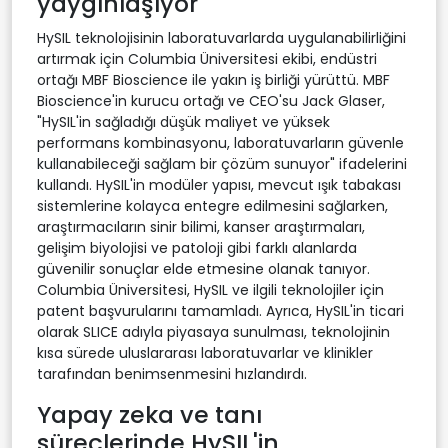
yaygınlaşıyor
HySIL teknolojisinin laboratuvarlarda uygulanabilirliğini
artırmak için Columbia Üniversitesi ekibi, endüstri
ortağı MBF Bioscience ile yakın iş birliği yürüttü. MBF
Bioscience'in kurucu ortağı ve CEO'su Jack Glaser,
"HySIL'in sağladığı düşük maliyet ve yüksek
performans kombinasyonu, laboratuvarların güvenle
kullanabileceği sağlam bir çözüm sunuyor" ifadelerini
kullandı. HySIL'in modüler yapısı, mevcut ışık tabakası
sistemlerine kolayca entegre edilmesini sağlarken,
araştırmacıların sinir bilimi, kanser araştırmaları,
gelişim biyolojisi ve patoloji gibi farklı alanlarda
güvenilir sonuçlar elde etmesine olanak tanıyor.
Columbia Üniversitesi, HySIL ve ilgili teknolojiler için
patent başvurularını tamamladı. Ayrıca, HySIL'in ticari
olarak SLICE adıyla piyasaya sunulması, teknolojinin
kısa sürede uluslararası laboratuvarlar ve klinikler
tarafından benimsenmesini hızlandırdı.
Yapay zeka ve tanı
süreçlerinde HySIL'in