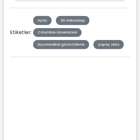
Type
HySIL
3D mikroskop
Etiketler:
Columbia Üniversitesi
biyomedikal görüntüleme
yapay zeka