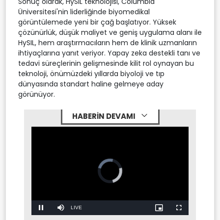
Sonuç olarak, HySIL teknolojisi, Columbia
Üniversitesi'nin liderliğinde biyomedikal
görüntülemede yeni bir çağ başlatıyor. Yüksek
çözünürlük, düşük maliyet ve geniş uygulama alanı ile
HySIL, hem araştırmacıların hem de klinik uzmanların
ihtiyaçlarına yanıt veriyor. Yapay zeka destekli tanı ve
tedavi süreçlerinin gelişmesinde kilit rol oynayan bu
teknoloji, önümüzdeki yıllarda biyoloji ve tıp
dünyasında standart haline gelmeye aday
görünüyor.
HABERİN DEVAMI
Video
Player
is
loading.
Stream
LIVE
Pause
Mute
Picture-
Fullscreen
in-
Picture