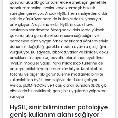
çözünürlüklü 3D görüntüler elde etmek için genellikle
pahalı immersion lensler veya karmaşık hazırlık
süreçleri gerekiyor. Ancak HySIL, hem maliyetleri ciddi
şekilde düşürüyor hem de kullanıcı dostu yapısıyla
öne çıkıyor. Araştırma ekibi, HySIL'in ucuz hava
lenslerinin santimetre ölçeğindeki dokularda yüksek
çözünürlüklü görüntüler sunmasını sağladığını ve
neredeyse tüm yaygın örnek hazırlama yöntemleriyle
donanım değişikliği gerektirmeden uyumlu çalıştığını
vurguluyor. Bu sayede, laboratuvarlar ve klinikler, doku
örneklerini kolayca üç boyutlu olarak inceleyebiliyor.
HySIL'in modüler yapısı, farklı mikroskop türlerine de
entegre edilebilmesini mümkün kılıyor. Konfokal, iki
fotonlu ve diğer 3D görüntüleme modlarıyla birlikte
kullanılabilen HySIL, esnekliğiyle de dikkat çekiyor.
Ayrıca, pLSM-SCOPE ve ticari olarak sunulan SLICE gibi
cihazlarla birleştirilerek, geniş bir uygulama yelpazesi
sunuyor.
HySIL, sinir biliminden patolojiye
geniş kullanım alanı sağlıyor