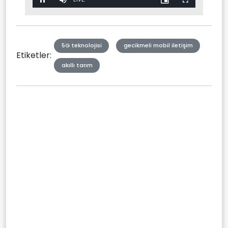
Pause
Mute
Picture-
Fullscreen
in-
Picture
Type
5G teknolojisi
gecikmeli mobil iletişim
Etiketler:
akıllı tarım