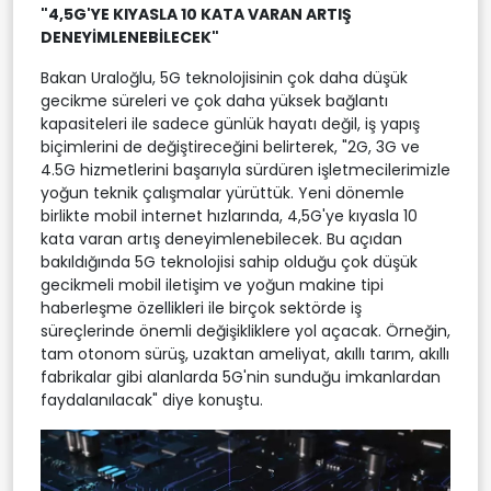
"4,5G'YE KIYASLA 10 KATA VARAN ARTIŞ
DENEYİMLENEBİLECEK"
Bakan Uraloğlu, 5G teknolojisinin çok daha düşük
gecikme süreleri ve çok daha yüksek bağlantı
kapasiteleri ile sadece günlük hayatı değil, iş yapış
biçimlerini de değiştireceğini belirterek, "2G, 3G ve
4.5G hizmetlerini başarıyla sürdüren işletmecilerimizle
yoğun teknik çalışmalar yürüttük. Yeni dönemle
birlikte mobil internet hızlarında, 4,5G'ye kıyasla 10
kata varan artış deneyimlenebilecek. Bu açıdan
bakıldığında 5G teknolojisi sahip olduğu çok düşük
gecikmeli mobil iletişim ve yoğun makine tipi
haberleşme özellikleri ile birçok sektörde iş
süreçlerinde önemli değişikliklere yol açacak. Örneğin,
tam otonom sürüş, uzaktan ameliyat, akıllı tarım, akıllı
fabrikalar gibi alanlarda 5G'nin sunduğu imkanlardan
faydalanılacak" diye konuştu.