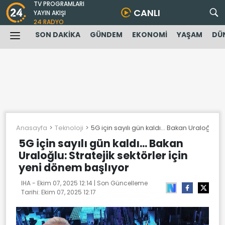
TV PROGRAMLARI
CANLI
YAYIN AKIŞI
24 RADYO
SON DAKİKA
GÜNDEM
EKONOMİ
YAŞAM
DÜ
Anasayfa
Teknoloji
5G için sayılı gün kaldı... Bakan Uraloğlu: 
5G için sayılı gün kaldı... Bakan
Uraloğlu: Stratejik sektörler için
yeni dönem başlıyor
IHA -
Ekim 07, 2025 12:14
| Son Güncelleme
Tarihi:
Ekim 07, 2025 12:17