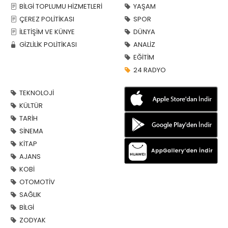
BİLGİ TOPLUMU HİZMETLERİ
YAŞAM
ÇEREZ POLİTİKASI
SPOR
İLETİŞİM VE KÜNYE
DÜNYA
GİZLİLİK POLİTİKASI
ANALİZ
EĞİTİM
24 RADYO
TEKNOLOJİ
KÜLTÜR
TARİH
SİNEMA
KİTAP
AJANS
KOBİ
OTOMOTİV
SAĞLIK
BİLGİ
ZODYAK