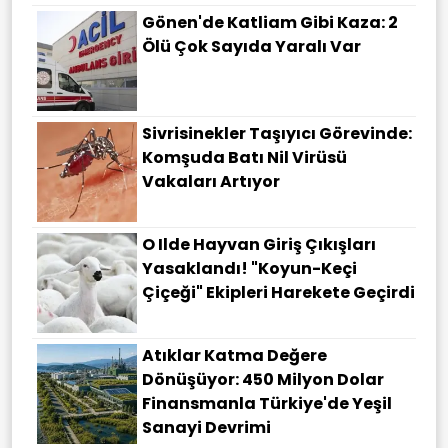
Gönen'de Katliam Gibi Kaza: 2
Ölü Çok Sayıda Yaralı Var
Sivrisinekler Taşıyıcı Görevinde:
Komşuda Batı Nil Virüsü
Vakaları Artıyor
O Ilde Hayvan Giriş Çıkışları
Yasaklandı! "Koyun-Keçi
Çiçeği" Ekipleri Harekete Geçirdi
Atıklar Katma Değere
Dönüşüyor: 450 Milyon Dolar
Finansmanla Türkiye'de Yeşil
Sanayi Devrimi