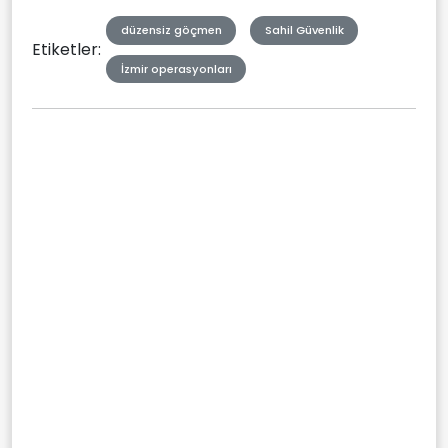
düzensiz göçmen
Sahil Güvenlik
Etiketler:
İzmir operasyonları