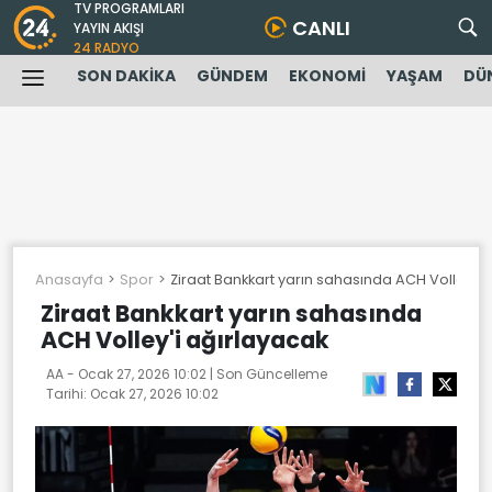
TV PROGRAMLARI
CANLI
YAYIN AKIŞI
24 RADYO
SON DAKİKA
GÜNDEM
EKONOMİ
YAŞAM
DÜ
Anasayfa
Spor
Ziraat Bankkart yarın sahasında ACH Volley'i 
Ziraat Bankkart yarın sahasında
ACH Volley'i ağırlayacak
AA -
Ocak 27, 2026 10:02
| Son Güncelleme
Tarihi:
Ocak 27, 2026 10:02