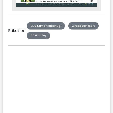
Stream
Mute
Type
CEV Şampiyonlar Ligi
Ziraat Bankkart
Etiketler:
ACH Volley