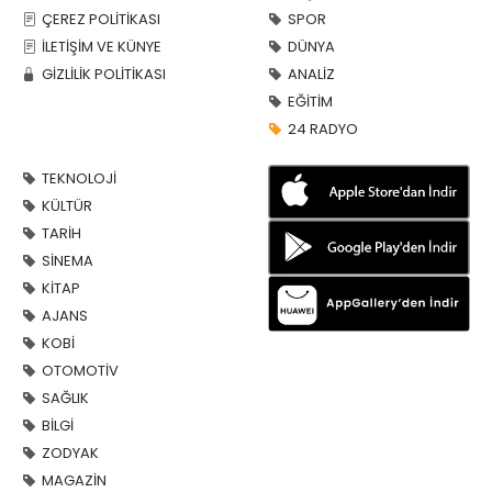
ÇEREZ POLİTİKASI
SPOR
İLETİŞİM VE KÜNYE
DÜNYA
GİZLİLİK POLİTİKASI
ANALİZ
EĞİTİM
24 RADYO
TEKNOLOJİ
KÜLTÜR
TARİH
SİNEMA
KİTAP
AJANS
KOBİ
OTOMOTİV
SAĞLIK
BİLGİ
ZODYAK
MAGAZİN