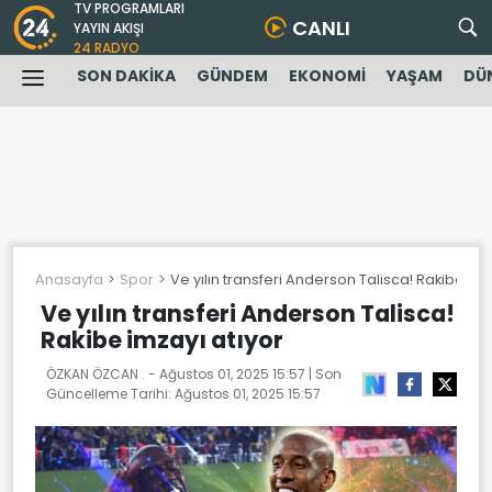
TV PROGRAMLARI
CANLI
YAYIN AKIŞI
24 RADYO
SON DAKİKA
GÜNDEM
EKONOMİ
YAŞAM
DÜ
Anasayfa
Spor
Ve yılın transferi Anderson Talisca! Rakibe imz
Ve yılın transferi Anderson Talisca!
Rakibe imzayı atıyor
ÖZKAN ÖZCAN . -
Ağustos 01, 2025 15:57
| Son
Güncelleme Tarihi:
Ağustos 01, 2025 15:57