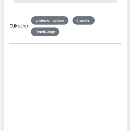
Type
anderson talisca
transfer
Etiketler:
fenerbahçe