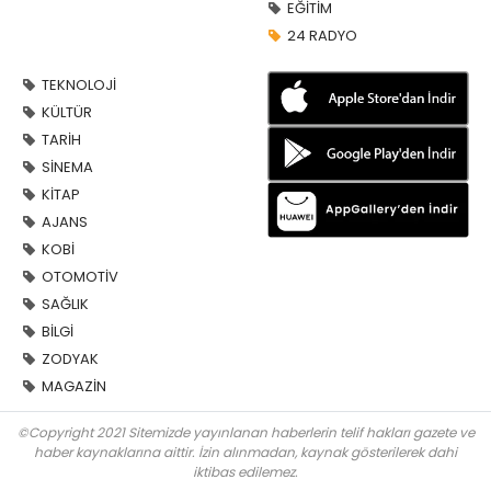
EĞİTİM
24 RADYO
TEKNOLOJİ
KÜLTÜR
TARİH
SİNEMA
KİTAP
AJANS
KOBİ
OTOMOTİV
SAĞLIK
BİLGİ
ZODYAK
MAGAZİN
©Copyright 2021 Sitemizde yayınlanan haberlerin telif hakları gazete ve
haber kaynaklarına aittir. İzin alınmadan, kaynak gösterilerek dahi
iktibas edilemez.