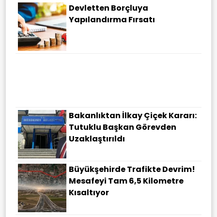
Devletten Borçluya
Yapılandırma Fırsatı
Milyonlarca Çalışanı
Ilgilendiren Önemli Karara Imza
Atıldı! Kıdem Tazminatında
Prim Dönemi Başladı
Bakanlıktan İlkay Çiçek Kararı:
Tutuklu Başkan Görevden
Uzaklaştırıldı
Büyükşehirde Trafikte Devrim!
Mesafeyi Tam 6,5 Kilometre
Kısaltıyor