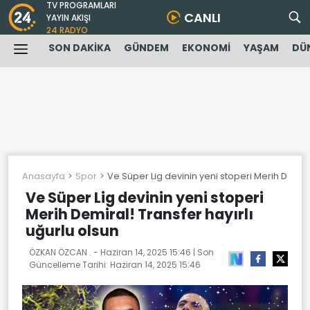
TV PROGRAMLARI
CANLI
YAYIN AKIŞI
24 RADYO
SON DAKİKA
GÜNDEM
EKONOMİ
YAŞAM
DÜ
Anasayfa
Spor
Ve Süper Lig devinin yeni stoperi Merih Demiral
Ve Süper Lig devinin yeni stoperi
Merih Demiral! Transfer hayırlı
uğurlu olsun
ÖZKAN ÖZCAN . -
Haziran 14, 2025 15:46
| Son
Güncelleme Tarihi:
Haziran 14, 2025 15:46