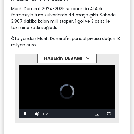
Merih Demiral, 2024-2025 sezonunda Al Ahli
formasıyla tüm kulvarlarda 44 maça çıktı. Sahada
3.807 dakika kalan milli stoper, 1 gol ve 3 asist ile
takımına katkı sağladı.
Öte yandan Merih Demiral'ın güncel piyasa değeri 13
milyon euro.
HABERİN DEVAMI
Video
Player
is
loading.
Stream
LIVE
Pause
Mute
Picture-
Fullscreen
in-
Picture
Type