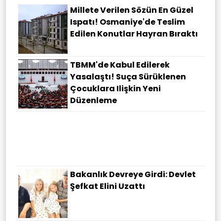
Millete Verilen Sözün En Güzel
Ispatı! Osmaniye'de Teslim
Edilen Konutlar Hayran Bıraktı
TBMM'de Kabul Edilerek
Yasalaştı! Suça Sürüklenen
Çocuklara Ilişkin Yeni
Düzenleme
Resmi Gazete'de Yayımlandı:
Kaydı Silinen Öğrencilere Bir
Şans Daha
Bakanlık Devreye Girdi: Devlet
Şefkat Elini Uzattı