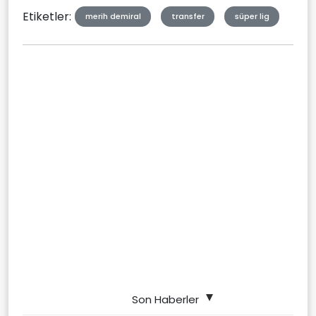
Etiketler:
merih demiral
transfer
süper lig
Son Haberler