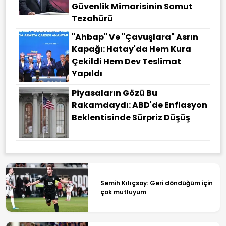
Güvenlik Mimarisinin Somut
Tezahürü
"Ahbap" Ve "çavuşlara" Asrın
Kapağı: Hatay'da Hem Kura
Çekildi Hem Dev Teslimat
Yapıldı
Piyasaların Gözü Bu
Rakamdaydı: ABD'de Enflasyon
Beklentisinde Sürpriz Düşüş
Semih Kılıçsoy: Geri döndüğüm için
çok mutluyum