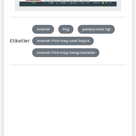
Stream
Mute
Type
Arsenal
Psg
şampiyonlar ligi
Etiketler:
Arsenal-PSG maçı saat kaçta
Arsenal-PSG maçı hangi kanalda