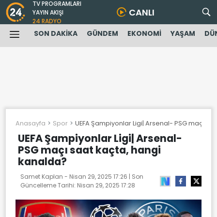
TV PROGRAMLARI
CANLI
YAYIN AKIŞI
24 RADYO
SON DAKİKA
GÜNDEM
EKONOMİ
YAŞAM
DÜ
Anasayfa
Spor
UEFA Şampiyonlar Ligi| Arsenal- PSG maçı saa
UEFA Şampiyonlar Ligi| Arsenal-
PSG maçı saat kaçta, hangi
kanalda?
Samet Kaplan -
Nisan 29, 2025 17:26
| Son
Güncelleme Tarihi:
Nisan 29, 2025 17:28