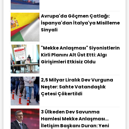
Avrupa'da Göçmen Çatlağı:
İspanya'dan İtalya'ya Misilleme
Sinyali
"Mekke Anlaşması" Siyonistlerin
Kirli Planını Alt Üst Etti: Algı
Girişimleri Etkisiz Oldu
2,5 Milyar Liralık Dev Vurguna
Neşter: Sahte Vatandaşlık
Çetesi Çökertildi
3 Ülkeden Dev Savunma
Hamlesi Mekke Anlaşması…
İletişim Başkanı Duran: Yeni