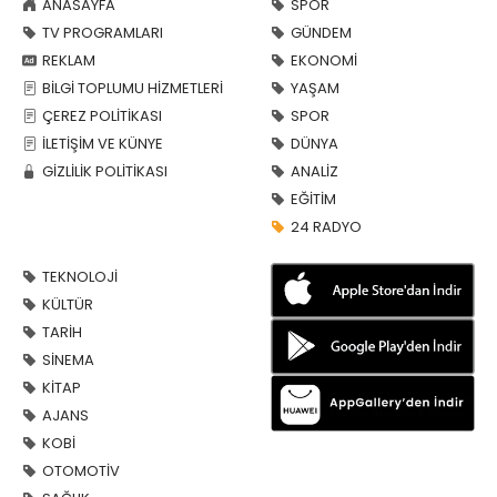
ANASAYFA
SPOR
TV PROGRAMLARI
GÜNDEM
REKLAM
EKONOMİ
BİLGİ TOPLUMU HİZMETLERİ
YAŞAM
ÇEREZ POLİTİKASI
SPOR
İLETİŞİM VE KÜNYE
DÜNYA
GİZLİLİK POLİTİKASI
ANALİZ
EĞİTİM
24 RADYO
TEKNOLOJİ
KÜLTÜR
TARİH
SİNEMA
KİTAP
AJANS
KOBİ
OTOMOTİV