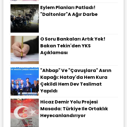
Eylem Planları Patladı!
"Daltonlar"a Ağır Darbe
O Soru Bankaları Artık Yok!
Bakan Tekin'den YKS
Açıklaması
"Ahbap" Ve "çavuşlara" Asrın
Kapağı: Hatay'da Hem Kura
Çekildi Hem Dev Teslimat
Yapıldı
Hicaz Demir Yolu Projesi
Masada: Türkiye Ile Ortaklık
Heyecanlandırıyor