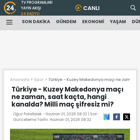
TV PROGRAMLARI
CANLI
YAYIN AKIŞI
24 RADYO
SON DAKİKA
GÜNDEM
EKONOMİ
YAŞAM
DÜ
Anasayfa
Spor
Türkiye - Kuzey Makedonya maçı ne zaman, saa
Türkiye - Kuzey Makedonya maçı
ne zaman, saat kaçta, hangi
kanalda? Milli maç şifresiz mi?
Oğuz Polatbilek -
Haziran 01, 2026 08:32
| Son
Güncelleme Tarihi:
Haziran 01, 2026 08:32