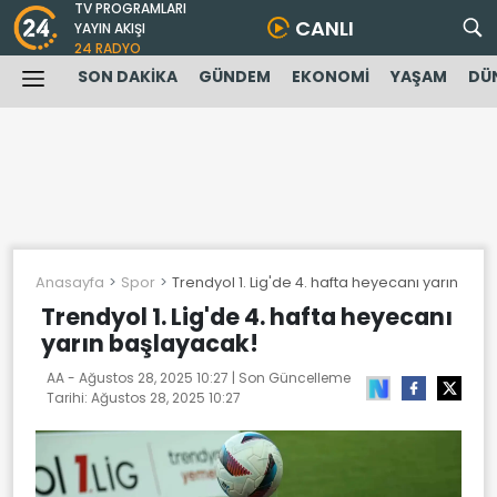
TV PROGRAMLARI
CANLI
YAYIN AKIŞI
24 RADYO
SON DAKİKA
GÜNDEM
EKONOMİ
YAŞAM
DÜ
Anasayfa
Spor
Trendyol 1. Lig'de 4. hafta heyecanı yarın baş
Trendyol 1. Lig'de 4. hafta heyecanı
yarın başlayacak!
AA -
Ağustos 28, 2025 10:27
| Son Güncelleme
Tarihi:
Ağustos 28, 2025 10:27