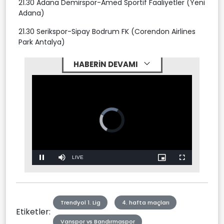
21.30 Adana Demirspor-Amed Sportif Faaliyetler (Yeni
Adana)
21.30 Serikspor-Sipay Bodrum FK (Corendon Airlines
Park Antalya)
HABERİN DEVAMI
Video
Player
is
loading.
Stream
LIVE
Pause
Mute
Picture-
Fullscreen
in-
Picture
Type
Trendyol 1. Lig
4. hafta maçları
Etiketler:
Vanspor vs Bandırmaspor