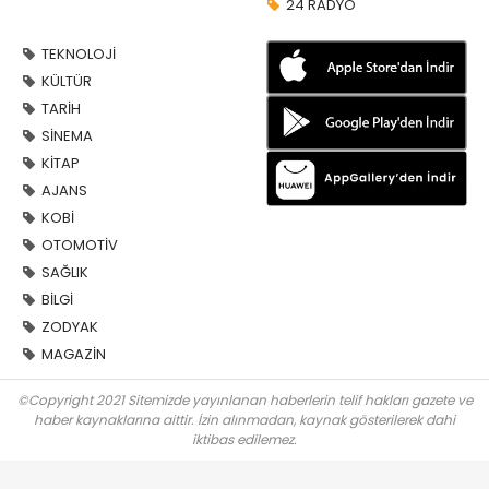
24 RADYO
TEKNOLOJİ
KÜLTÜR
TARİH
SİNEMA
KİTAP
AJANS
KOBİ
OTOMOTİV
SAĞLIK
BİLGİ
ZODYAK
MAGAZİN
©Copyright 2021 Sitemizde yayınlanan haberlerin telif hakları gazete ve
haber kaynaklarına aittir. İzin alınmadan, kaynak gösterilerek dahi
iktibas edilemez.