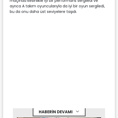
maçında kesinlikle iyi bir performans sergiledi ve
ayrıca A takım oyuncularıyla da iyi bir oyun sergiledi,
bu da onu daha üst seviyelere taşıdı.
HABERİN DEVAMI