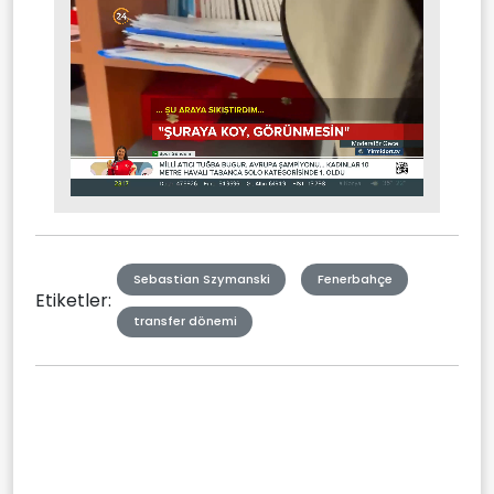
Stream
Mute
Type
Sebastian Szymanski
Fenerbahçe
Etiketler:
transfer dönemi