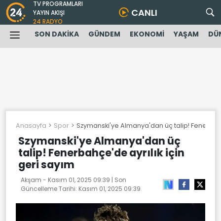
TV PROGRAMLARI
CANLI
YAYIN AKIŞI
24 RADYO
SON DAKİKA
GÜNDEM
EKONOMİ
YAŞAM
DÜ
Anasayfa
Spor
Szymanski'ye Almanya'dan üç talip! Fenerbahçe
Szymanski'ye Almanya'dan üç
talip! Fenerbahçe'de ayrılık için
geri sayım
Akşam -
Kasım 01, 2025 09:39
| Son
Güncelleme Tarihi:
Kasım 01, 2025 09:39