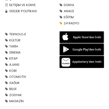
İLETİŞİM VE KÜNYE
DÜNYA
GİZLİLİK POLİTİKASI
ANALİZ
EĞİTİM
24 RADYO
TEKNOLOJİ
KÜLTÜR
TARİH
SİNEMA
KİTAP
AJANS
KOBİ
OTOMOTİV
SAĞLIK
BİLGİ
ZODYAK
MAGAZİN