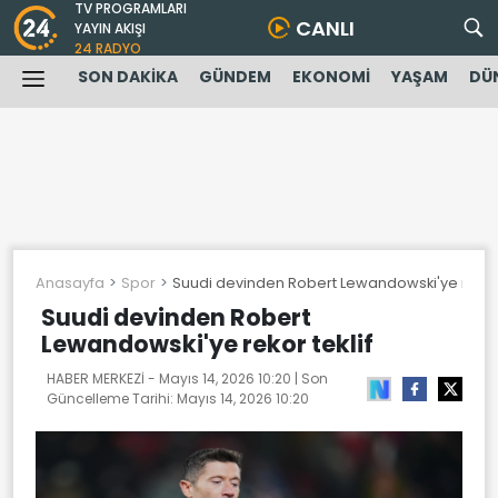
TV PROGRAMLARI
CANLI
YAYIN AKIŞI
24 RADYO
SON DAKİKA
GÜNDEM
EKONOMİ
YAŞAM
DÜ
Anasayfa
Spor
Suudi devinden Robert Lewandowski'ye rekor t
Suudi devinden Robert
Lewandowski'ye rekor teklif
HABER MERKEZİ -
Mayıs 14, 2026 10:20
| Son
Güncelleme Tarihi:
Mayıs 14, 2026 10:20