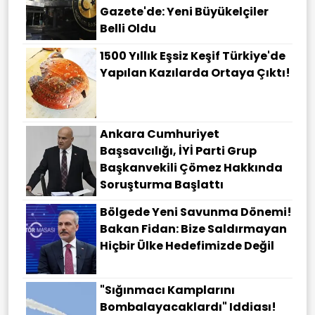
Gazete'de: Yeni Büyükelçiler
Belli Oldu
1500 Yıllık Eşsiz Keşif Türkiye'de
Yapılan Kazılarda Ortaya Çıktı!
Ankara Cumhuriyet
Başsavcılığı, İYİ Parti Grup
Başkanvekili Çömez Hakkında
Soruşturma Başlattı
Bölgede Yeni Savunma Dönemi!
Bakan Fidan: Bize Saldırmayan
Hiçbir Ülke Hedefimizde Değil
"Sığınmacı Kamplarını
Bombalayacaklardı" Iddiası!