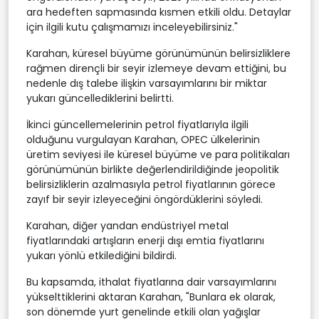
ara hedeften sapmasında kısmen etkili oldu. Detaylar
için ilgili kutu çalışmamızı inceleyebilirsiniz."
Karahan, küresel büyüme görünümünün belirsizliklere
rağmen dirençli bir seyir izlemeye devam ettiğini, bu
nedenle dış talebe ilişkin varsayımlarını bir miktar
yukarı güncellediklerini belirtti.
İkinci güncellemelerinin petrol fiyatlarıyla ilgili
olduğunu vurgulayan Karahan, OPEC ülkelerinin
üretim seviyesi ile küresel büyüme ve para politikaları
görünümünün birlikte değerlendirildiğinde jeopolitik
belirsizliklerin azalmasıyla petrol fiyatlarının görece
zayıf bir seyir izleyeceğini öngördüklerini söyledi.
Karahan, diğer yandan endüstriyel metal
fiyatlarındaki artışların enerji dışı emtia fiyatlarını
yukarı yönlü etkilediğini bildirdi.
Bu kapsamda, ithalat fiyatlarına dair varsayımlarını
yükselttiklerini aktaran Karahan, "Bunlara ek olarak,
son dönemde yurt genelinde etkili olan yağışlar