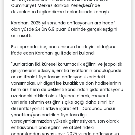
Cumhuriyet Merkez Bankası Yerleşkesi'nde
düzenlenen bilgilendirme toplantısında konuştu.
Karahan, 2025 yıl sonunda enflasyonun ara hedef
olan yüzde 24'ün 6,9 puan üzerinde gerçekleştiğini
anımsattı.
Bu sapmada, beş ana unsurun belirleyici olduğunu
ifade eden Karahan, şu ifadeleri kullandı:
"Bunlardan ilki, küresel korumacılık eğilimi ve jeopolitik
gelişmelerin etkisiyle, emtia fiyatlarının öncülüğünde
artan ithalat fiyatlarının enflasyon üzerindeki
yansımaları. Bir diğeri ise kuraklık ve don hadiselerinin
hem arz hem de beklenti kanalından gıda enflasyonu
üzerindeki etkileri oldu. Üçüncü olarak, mevcut
verilerle tahmin ettiğimiz çıktı açığı daha sınırlı bir
dezenflasyonist etkiye işaret etti. Dördüncü unsur
yönetilen/yönlendirilen fiyatların ilgili
varsayımlarımızdan yüksek gelmesiyken, son olarak
enflasyonun ana eğilimi ve ataletindeki
öngörülenden yavaş seyir, 2025 yılında enflasyonun