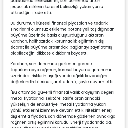
patikasında ilerlediklerini, son dönemde artan
jeopolitik risklerin küresel belirsizliği yukarı yönlü
etkilediğini ifade etti.
Bu durumun küresel finansal piyasaları ve tedarik
zincirlerini olumsuz etkileme potansiyeli taşıdığından
büyüme üzerinde baskı oluşturduğunu aktaran
Karahan, halihazırdaki korumacılık eğiliminin dış
ticaret ile büyüme arasındaki bağlantıyı zayıflatmış
olabileceğini dikkate aldıklarını kaydetti.
Karahan, son dönemde gözlenen görece
toparlanmaya rağmen, küresel büyüme görünümü
üzerindeki risklerin aşağı yönde ağırlık kazandığını
değerlendirdiklerine işaret ederek, şöyle devam etti:
"Bu ortamda, güvenli finansal varlık arayışının değerli
metal fiyatlarına, sektörel tarife oranlarındaki
yükselişin de endüstriyel metal fiyatlarına yukarı
yönlü etkilerini izlemeye devam ettik. Nitekim enerji
dışı emtia fiyatları, son dönemde gözlenen oynaklığa
rağmen artış eğilimini korudu. Enerji fiyatlarında da,