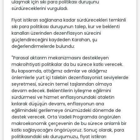
ulaşmak için sıkı para politikası duruşunu
sürdüreceklerini vurguladı.
Fiyat istikrarı sağlanana kadar sürdürecekleri temkinli
sıkı para politikası duruşunun talep, kur ve beklenti
kanalları üzerinden dezenflasyon sürecini
güçlendireceğini kaydeden Karahan, şu
değerlendirmelerde bulundu:
"Parasal aktarım mekanizmasını destekleyen
makroihtiyati politikalar da bu sürece katkı verecek.
Bu kapsamda, attığımız adımlar ve aldığımız
önlemlerle yurt içi talebin dezenflasyonist seviyelerde
seyretmesi, sürecin temel taşlarından olmaya
devam edecek. Beklentilerin iyileşme eğilimini
sürdürmesi ve hizmet enflasyonundaki ataletin
kırılarak düşüşün devamı, enflasyonun ana
eğilimindeki gerilemeye önümüzdeki dönemde de
destek verecek. Orta Vadeli Programda öngörülen
makroekonomik çerçevenin de bu sürece anlamlı bir
katkı sağlayacağını öngörüyoruz. Sonuç olarak, para
politikasındaki sıkı duruşumuzu, fiyat istikrarı