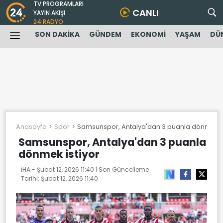
TV PROGRAMLARI
CANLI
YAYIN AKIŞI
24 RADYO
SON DAKİKA
GÜNDEM
EKONOMİ
YAŞAM
DÜ
Anasayfa
Spor
Samsunspor, Antalya'dan 3 puanla dönmek is
Samsunspor, Antalya'dan 3 puanla
dönmek istiyor
İHA -
Şubat 12, 2026 11:40
| Son Güncelleme
Tarihi:
Şubat 12, 2026 11:40