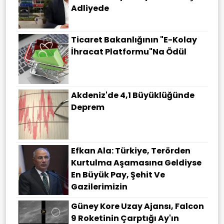
Adliyede
Ticaret Bakanlığının "E-Kolay
İhracat Platformu"na Ödül
Akdeniz'de 4,1 Büyüklüğünde
Deprem
Efkan Ala: Türkiye, Terörden
Kurtulma Aşamasına Geldiyse
En Büyük Pay, Şehit Ve
Gazilerimizin
Güney Kore Uzay Ajansı, Falcon
9 Roketinin Çarptığı Ay'ın