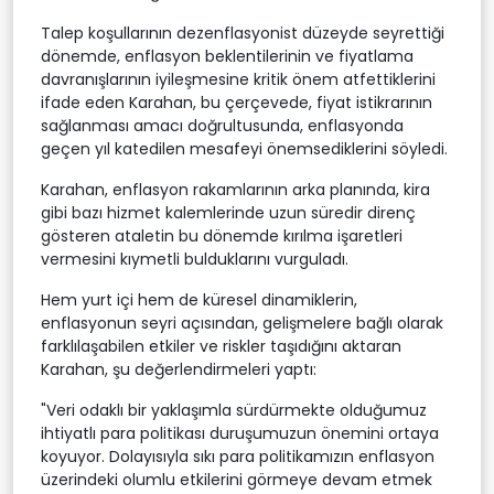
Talep koşullarının dezenflasyonist düzeyde seyrettiği
dönemde, enflasyon beklentilerinin ve fiyatlama
davranışlarının iyileşmesine kritik önem atfettiklerini
ifade eden Karahan, bu çerçevede, fiyat istikrarının
sağlanması amacı doğrultusunda, enflasyonda
geçen yıl katedilen mesafeyi önemsediklerini söyledi.
Karahan, enflasyon rakamlarının arka planında, kira
gibi bazı hizmet kalemlerinde uzun süredir direnç
gösteren ataletin bu dönemde kırılma işaretleri
vermesini kıymetli bulduklarını vurguladı.
Hem yurt içi hem de küresel dinamiklerin,
enflasyonun seyri açısından, gelişmelere bağlı olarak
farklılaşabilen etkiler ve riskler taşıdığını aktaran
Karahan, şu değerlendirmeleri yaptı:
"Veri odaklı bir yaklaşımla sürdürmekte olduğumuz
ihtiyatlı para politikası duruşumuzun önemini ortaya
koyuyor. Dolayısıyla sıkı para politikamızın enflasyon
üzerindeki olumlu etkilerini görmeye devam etmek