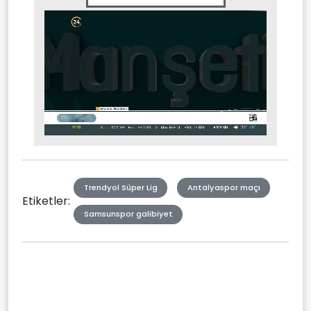
Stream
Mute
Type
Trendyol Süper Lig
Antalyaspor maçı
Etiketler:
Samsunspor galibiyet