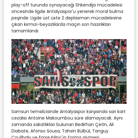
play-off turunda oynayacağı Shkendija mücadelesi
öncesinde ligde Antalyaspor'u yenerek moral bulma
peşinde. Ligde üst üste 2 deplasman mücadelesine
çıkan kırmızı-beyazlılarda maçın son hazırlıkları
tamamlandı.
Samsun temsilcisinde Antalyaspor karşısında sarı kart
cezalısı Antoine Makoumbou süre alamayacak. Aynı
zamanda sakatlıkları bulunan Bedirhan Çetin, Ali
Diabate, Afonso Sousa, Tahsin Bülbül, Tanguy
Coulibaly ve Emre Kılınç'ın forma giymesi