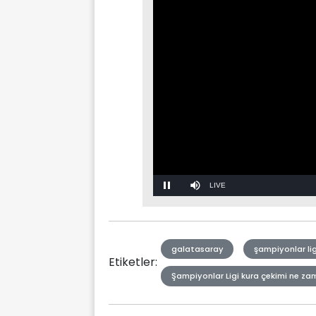
Stream
Mute
Type
galatasaray
şampiyonlar lig
Etiketler:
Şampiyonlar Ligi kura çekimi ne z