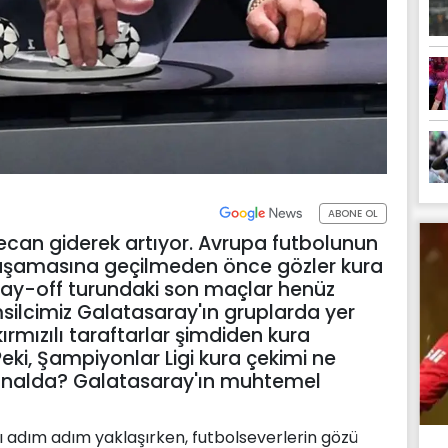
ABONE OL
ecan giderek artıyor. Avrupa futbolunun
p aşamasına geçilmeden önce gözler kura
lay-off turundaki son maçlar henüz
lcimiz Galatasaray'ın gruplarda yer
rmızılı taraftarlar şimdiden kura
Peki, Şampiyonlar Ligi kura çekimi ne
analda? Galatasaray'ın muhtemel
 adım adım yaklaşırken, futbolseverlerin gözü