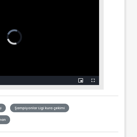
i
Şampiyonlar Ligi kura çekimi
aman