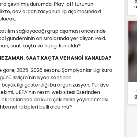
G
ra çevrilmiş durumda. Play-off turunun
u
likte, dev organizasyonun lig aşamasındaki
olacak.
 katılım sağlayacağı grup aşaması öncesinde
tbol gündeminin ön sıralarında yer alıyor. Peki,
man, saat kaçta ve hangi kanalda?
 NE ZAMAN, SAAT KAÇTA VE HANGİ KANALDA?
e göre, 2025-2026 sezonu Şampiyonlar Ligi kura
ünü İsviçre'nin Nyon kentinde
 büyük ilgi gösterdiği bu organizasyon, Türkiye
J
çekimi, UEFA'nın resmi web sitesi üzerinden
g
T ekranlarında da kura çekiminin yayınlanması
htemel rakipleri belli oldu mu?