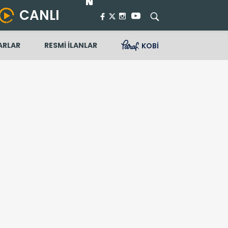
CANLI
ARLAR
RESMİ İLANLAR
KOBİ
kipleri belli oldu mu?