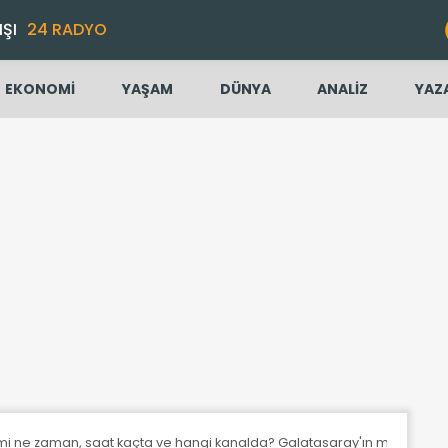
IŞI
24 RADYO
EKONOMİ
YAŞAM
DÜNYA
ANALİZ
YAZ
mi ne zaman, saat kaçta ve hangi kanalda? Galatasaray'ın muhtemel ra