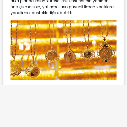
arka planda kalan küresel risk unsurlarının yeniden
öne çıkmasının, yatırımcıların güvenli liman varlıklara
yönelimini desteklediğini belirtti.
Bugün yurt içinde uluslararası yatırım pozisyonu ile
finansal hizmetler güven endeksinin takip edileceğini,
yurt dışında ise veri gündeminin sakin olacağını
belirten analistler, teknik açıdan altının ons fiyatında 3
bin 220 dolar seviyesinin destek, 3 bin 450 dolar
seviyesinin direnç konumunda olduğunu kaydetti.