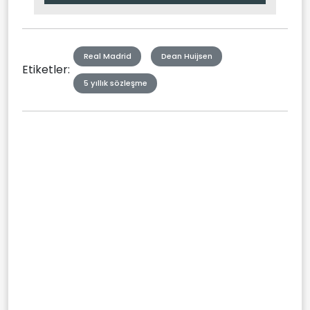
Type
Real Madrid
Dean Huijsen
Etiketler:
5 yıllık sözleşme