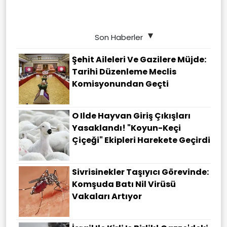
Son Haberler
Şehit Aileleri Ve Gazilere Müjde:
Tarihi Düzenleme Meclis
Komisyonundan Geçti
O Ilde Hayvan Giriş Çıkışları
Yasaklandı! "Koyun-Keçi
Çiçeği" Ekipleri Harekete Geçirdi
Sivrisinekler Taşıyıcı Görevinde:
Komşuda Batı Nil Virüsü
Vakaları Artıyor