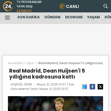
TV PROGRAMLARI
CANLI
YAYIN AKIŞI
24 RADYO
SON DAKİKA
GÜNDEM
EKONOMİ
YAŞAM
DÜ
Anasayfa
Spor
Real Madrid, Dean Huijsen'i 5 yıllığına kadrosu
Real Madrid, Dean Huijsen'i 5
yıllığına kadrosuna kattı
AYŞEGÜL GEDİK . -
Mayıs 21, 2025 10:57
| Son
Güncelleme Tarihi:
Mayıs 21, 2025 10:57