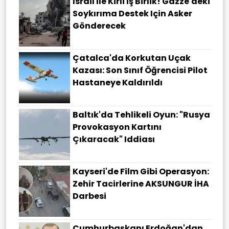
İsrail Ile Kirli Iş Birlik! Gazze'deki
Soykırıma Destek Için Asker
Gönderecek
Çatalca'da Korkutan Uçak
Kazası: Son Sınıf Öğrencisi Pilot
Hastaneye Kaldırıldı
Baltık'da Tehlikeli Oyun: "Rusya
Provokasyon Kartını
Çıkaracak" Iddiası
Kayseri'de Film Gibi Operasyon:
Zehir Tacirlerine AKSUNGUR İHA
Darbesi
Cumhurbaşkanı Erdoğan'dan