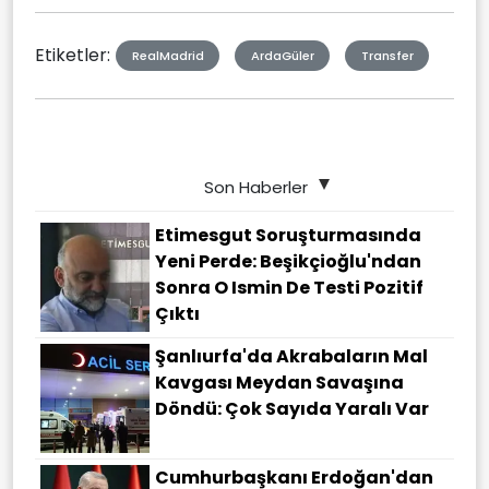
Etiketler:
RealMadrid
ArdaGüler
Transfer
Son Haberler
Etimesgut Soruşturmasında
Yeni Perde: Beşikçioğlu'ndan
Sonra O Ismin De Testi Pozitif
Çıktı
Şanlıurfa'da Akrabaların Mal
Kavgası Meydan Savaşına
Döndü: Çok Sayıda Yaralı Var
Cumhurbaşkanı Erdoğan'dan