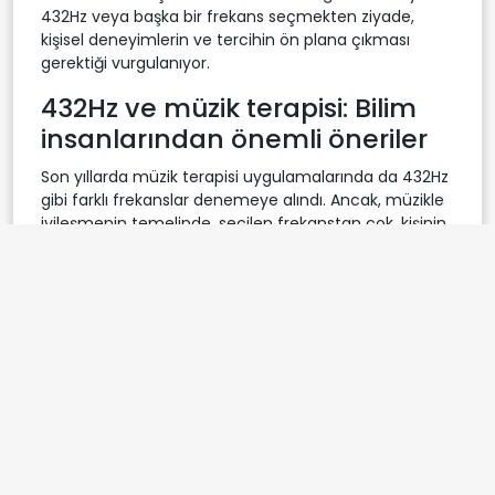
432Hz veya başka bir frekans seçmekten ziyade,
kişisel deneyimlerin ve tercihin ön plana çıkması
gerektiği vurgulanıyor.
432Hz ve müzik terapisi: Bilim
insanlarından önemli öneriler
Son yıllarda müzik terapisi uygulamalarında da 432Hz
gibi farklı frekanslar denemeye alındı. Ancak, müzikle
iyileşmenin temelinde, seçilen frekanstan çok, kişinin
o müzikle kurduğu bağ ve aldığı keyif yer alıyor. Bilim
insanları, müzikle sağlanan rahatlamanın veya
iyileşmenin, müziğin temposu, tınısı ve kişinin anlık ruh
haliyle daha yakından ilişkili olduğunu ifade ediyor.
432Hz frekansı, bazı bireylerde huzur ve sakinlik hissi
yaratabiliyor; fakat bu etkinin kişiden kişiye değiştiği
unutulmamalı. Araştırmacılar, müzik dinlerken
rakamlara ya da popüler iddialara fazla takılmadan,
bireysel tepkilere ve hissedilen duygulara
odaklanılmasını öneriyor. Sonuç olarak, 432Hz frekansı
mucizevi bir çözüm sunmuyor; önemli olan, müziğin