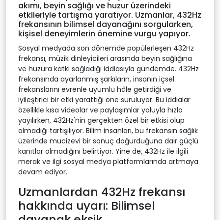
akımı, beyin sağlığı ve huzur üzerindeki
etkileriyle tartışma yaratıyor. Uzmanlar, 432Hz
frekansının bilimsel dayanağını sorgularken,
kişisel deneyimlerin önemine vurgu yapıyor.
Sosyal medyada son dönemde popülerleşen 432Hz
frekansı, müzik dinleyicileri arasında beyin sağlığına
ve huzura katkı sağladığı iddiasıyla gündemde. 432Hz
frekansında ayarlanmış şarkıların, insanın içsel
frekanslarını evrenle uyumlu hâle getirdiği ve
iyileştirici bir etki yarattığı öne sürülüyor. Bu iddialar
özellikle kısa videolar ve paylaşımlar yoluyla hızla
yayılırken, 432Hz'nin gerçekten özel bir etkisi olup
olmadığı tartışılıyor. Bilim insanları, bu frekansın sağlık
üzerinde mucizevi bir sonuç doğurduğuna dair güçlü
kanıtlar olmadığını belirtiyor. Yine de, 432Hz ile ilgili
merak ve ilgi sosyal medya platformlarında artmaya
devam ediyor.
Uzmanlardan 432Hz frekansı
hakkında uyarı: Bilimsel
dayanak eksik