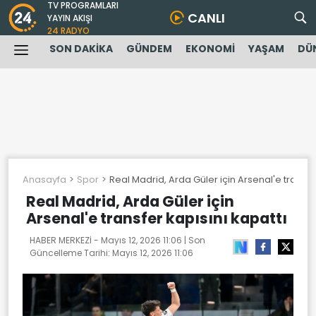
TV PROGRAMLARI
CANLI
YAYIN AKIŞI
24 RADYO
SON DAKİKA
GÜNDEM
EKONOMİ
YAŞAM
DÜ
Anasayfa
Spor
Real Madrid, Arda Güler için Arsenal'e transfer
Real Madrid, Arda Güler için
Arsenal'e transfer kapısını kapattı
HABER MERKEZİ -
Mayıs 12, 2026 11:06
| Son
Güncelleme Tarihi:
Mayıs 12, 2026 11:06