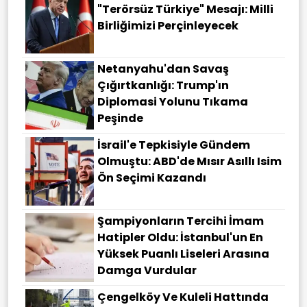
"terörsüz Türkiye" Mesajı: Milli
Birliğimizi Perçinleyecek
Netanyahu'dan Savaş
Çığırtkanlığı: Trump'ın
Diplomasi Yolunu Tıkama
Peşinde
İsrail'e Tepkisiyle Gündem
Olmuştu: ABD'de Mısır Asıllı Isim
Ön Seçimi Kazandı
Şampiyonların Tercihi İmam
Hatipler Oldu: İstanbul'un En
Yüksek Puanlı Liseleri Arasına
Damga Vurdular
Çengelköy Ve Kuleli Hattında