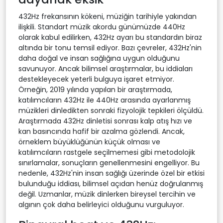
432Hz frekansının kökeni, müziğin tarihiyle yakından
ilişkili. Standart müzik akordu günümüzde 440Hz
olarak kabul edilirken, 432Hz ayarı bu standardın biraz
altında bir tonu temsil ediyor. Bazı çevreler, 432Hz'nin
daha doğal ve insan sağlığına uygun olduğunu
savunuyor. Ancak bilimsel araştırmalar, bu iddiaları
destekleyecek yeterli bulguya işaret etmiyor.
Örneğin, 2019 yılında yapılan bir araştırmada,
katılımcıların 432Hz ile 440Hz arasında ayarlanmış
müzikleri dinledikten sonraki fizyolojik tepkileri ölçüldü.
Araştırmada 432Hz dinletisi sonrası kalp atış hızı ve
kan basıncında hafif bir azalma gözlendi. Ancak,
örneklem büyüklüğünün küçük olması ve
katılımcıların rastgele seçilmemesi gibi metodolojik
sınırlamalar, sonuçların genellenmesini engelliyor. Bu
nedenle, 432Hz'nin insan sağlığı üzerinde özel bir etkisi
bulunduğu iddiası, bilimsel açıdan henüz doğrulanmış
değil. Uzmanlar, müzik dinlerken bireysel tercihin ve
algının çok daha belirleyici olduğunu vurguluyor.