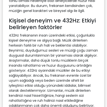
tonlu olması nedeniyle bazı dinleyicilerde huzur hissi
yaratabiliyor. Bu durum, frekansın kendisinden çok,
müziğin genel karakteri ve bireysel algı ile ilgili.
Kişisel deneyim ve 432Hz: Etkiyi
belirleyen faktörler
432Hz frekansının insan üzerindeki etkisi, çoğunlukla
kişisel deneyime ve algıya bağlı. Müzik dinlerken
herkesin farklı bir ruh hali ve beklentisi olabiliyor.
Beynimiz, duyduğumuz sesleri ve müziği çoğu zaman
duygusal durumlarımızın bir yansıması olarak algılıyor.
Araştırmalar, daha düşük tonlu müziklerin birçok
insanda rahatlama ve huzur duygusunu artırdığını
gösteriyor. 432Hz ayarındaki müzikler de bu etkiyi
sağlayabiliyor. Ancak, bu frekansın evrenle özel bir
uyum sağladığı veya beden üzerinde sihirli bir
iyileştirici etkisi olduğu yönündeki iddialar, bilimsel
olarak desteklenmiyor. Uzmanlar, müzik dinlerken
kendinizi nasıl hissettiğinize, hangi seslerin sizi
rahatlattığına ve ruh halinizi nasıl etkilediğine
odaklanmanın çok daha önemli olduğunu belirtiyor.