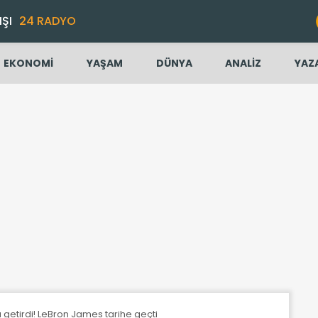
IŞI
24 RADYO
EKONOMİ
YAŞAM
DÜNYA
ANALİZ
YAZ
a getirdi! LeBron James tarihe geçti