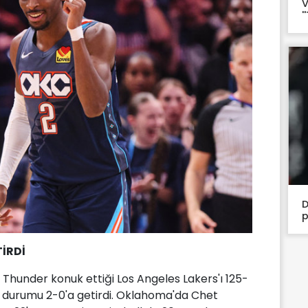
V
'
D
p
TİRDİ
Thunder konuk ettiği Los Angeles Lakers'ı 125-
e durumu 2-0'a getirdi. Oklahoma'da Chet