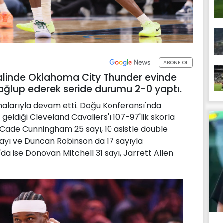
ABONE OL
inalinde Oklahoma City Thunder evinde
mağlup ederek seride durumu 2-0 yaptı.
malarıyla devam etti. Doğu Konferansı'nda
 geldiği Cleveland Cavaliers'ı 107-97'lik skorla
te Cade Cunningham 25 sayı, 10 asistle double
sayı ve Duncan Robinson da 17 sayıyla
 ise Donovan Mitchell 31 sayı, Jarrett Allen