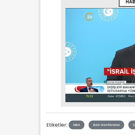
HAB
Stream
Mute
Type
Etiketler:
NBA
Batı Konferansı
O