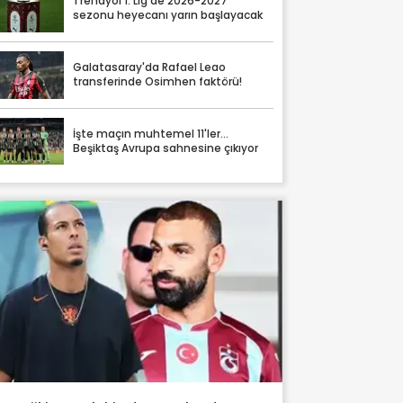
Trendyol 1. Lig'de 2026-2027
sezonu heyecanı yarın başlayacak
Galatasaray'da Rafael Leao
transferinde Osimhen faktörü!
İşte maçın muhtemel 11'ler...
Beşiktaş Avrupa sahnesine çıkıyor