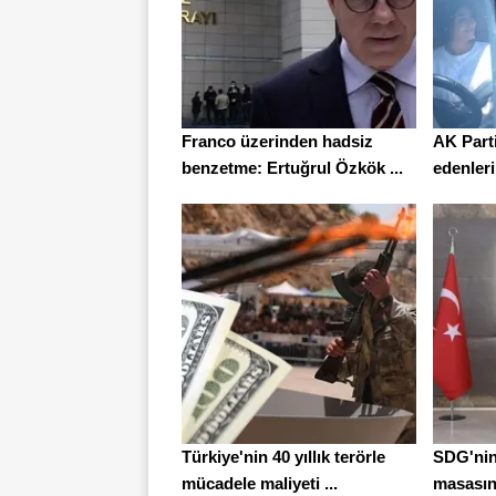
Franco üzerinden hadsiz
AK Parti
benzetme: Ertuğrul Özkök ...
edenleri
Türkiye'nin 40 yıllık terörle
SDG'nin
mücadele maliyeti ...
masasınd