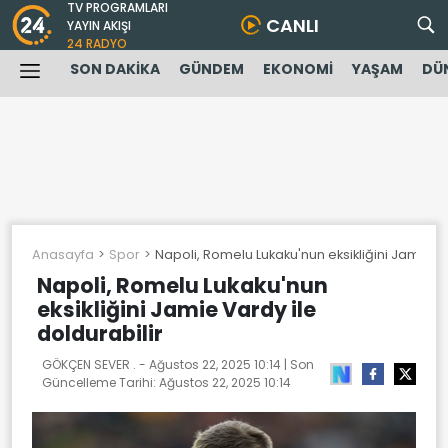
TV PROGRAMLARI
CANLI
YAYIN AKIŞI
24 RADYO
SON DAKİKA
GÜNDEM
EKONOMİ
YAŞAM
DÜ
Anasayfa
Spor
Napoli, Romelu Lukaku'nun eksikliğini Jamie Va
Napoli, Romelu Lukaku'nun
eksikliğini Jamie Vardy ile
doldurabilir
GÖKÇEN SEVER . -
Ağustos 22, 2025 10:14
| Son
Güncelleme Tarihi:
Ağustos 22, 2025 10:14