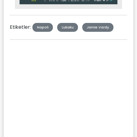
Mute
Type
Etiketler:
Napoli
Lukaku
Jamie Vardy