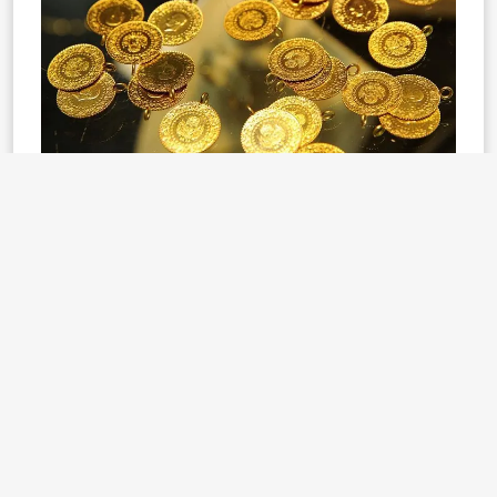
Jeopolitik tarafta ise Rusya-Ukrayna Savaşı'nın sona
ermesi yönündeki gelişmeler takip ediliyor.
altın fiyatları
güncel altın
yatırım
Etiketler:
22 Ağustos 2025 Cuma Bugün