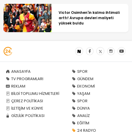
Victor Osimhen'in kalma ihtimali
arttı! Avrupa devleri maliyeti
yüksek buldu
ANASAYFA
SPOR
TV PROGRAMLARI
GÜNDEM
REKLAM
EKONOMİ
BİLGİ TOPLUMU HİZMETLERİ
YAŞAM
ÇEREZ POLİTİKASI
SPOR
İLETİŞİM VE KÜNYE
DÜNYA
GİZLİLİK POLİTİKASI
ANALİZ
EĞİTİM
24 RADYO