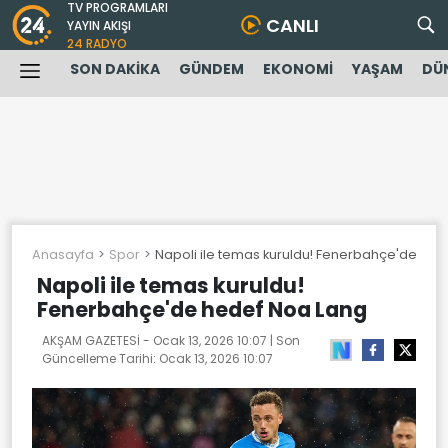
TV PROGRAMLARI
CANLI
YAYIN AKIŞI
24 RADYO
SON DAKİKA
GÜNDEM
EKONOMİ
YAŞAM
DÜ
Anasayfa
Spor
Napoli ile temas kuruldu! Fenerbahçe'de he
Napoli ile temas kuruldu!
Fenerbahçe'de hedef Noa Lang
AKŞAM GAZETESİ -
Ocak 13, 2026 10:07
| Son
Güncelleme Tarihi:
Ocak 13, 2026 10:07