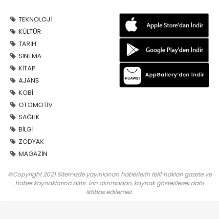
TEKNOLOJİ
KÜLTÜR
TARİH
SİNEMA
KİTAP
AJANS
KOBİ
OTOMOTİV
SAĞLIK
BİLGİ
ZODYAK
MAGAZİN
©Copyright 2021 Sitemizde yayınlanan haberlerin telif hakları gazete ve
haber kaynaklarına aittir. İzin alınmadan, kaynak gösterilerek dahi
iktibas edilemez.