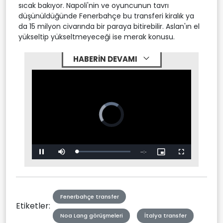
sıcak bakıyor. Napoli'nin ve oyuncunun tavrı
düşünüldüğünde Fenerbahçe bu transferi kiralık ya
da 15 milyon civarında bir paraya bitirebilir. Aslan'ın el
yükseltip yükseltmeyeceği ise merak konusu.
HABERİN DEVAMI
Video
Player
is
loading.
Stream
LIVE
Pause
Mute
Picture-
Fullscreen
in-
Picture
Type
Fenerbahçe transfer
Etiketler:
Noa Lang görüşmeleri
İtalya transfer