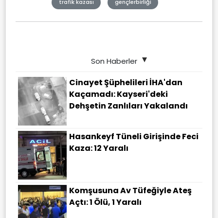
trafik kazası
gençlerbirliği
Son Haberler
Cinayet Şüphelileri İHA'dan
Kaçamadı: Kayseri'deki
Dehşetin Zanlıları Yakalandı
Hasankeyf Tüneli Girişinde Feci
Kaza: 12 Yaralı
Komşusuna Av Tüfeğiyle Ateş
Açtı: 1 Ölü, 1 Yaralı