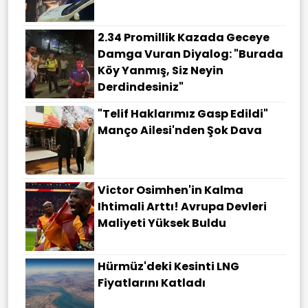
2.34 Promillik Kazada Geceye
Damga Vuran Diyalog: "Burada
Köy Yanmış, Siz Neyin
Derdindesiniz"
"Telif Haklarımız Gasp Edildi"
Manço Ailesi'nden Şok Dava
Victor Osimhen'in Kalma
Ihtimali Arttı! Avrupa Devleri
Maliyeti Yüksek Buldu
Hürmüz'deki Kesinti LNG
Fiyatlarını Katladı