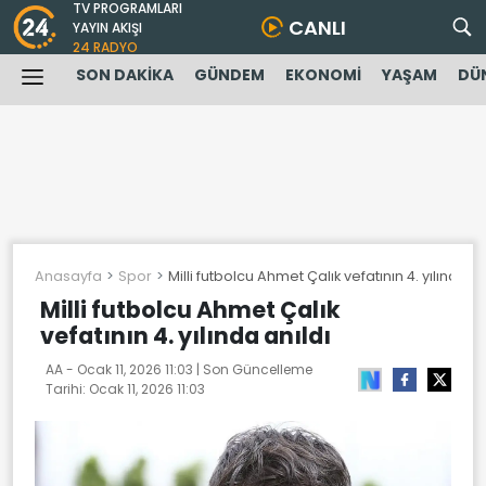
TV PROGRAMLARI
CANLI
YAYIN AKIŞI
24 RADYO
SON DAKİKA
GÜNDEM
EKONOMİ
YAŞAM
DÜ
Anasayfa
Spor
Milli futbolcu Ahmet Çalık vefatının 4. yılında an
Milli futbolcu Ahmet Çalık
vefatının 4. yılında anıldı
AA -
Ocak 11, 2026 11:03
| Son Güncelleme
Tarihi:
Ocak 11, 2026 11:03