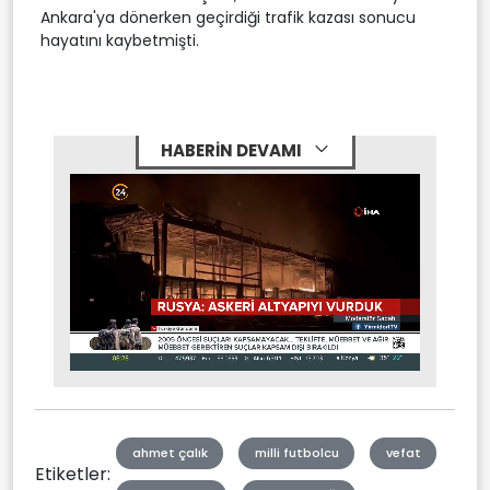
Ankara'ya dönerken geçirdiği trafik kazası sonucu
hayatını kaybetmişti.
HABERİN DEVAMI
Stream
Unmute
Type
ahmet çalık
milli futbolcu
vefat
Etiketler: