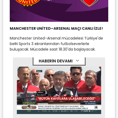
MANCHESTER UNİTED–ARSENAL MAÇI CANLI İZLE!
Manchester United–Arsenal mücadelesi Türkiye'de
beIN Sports 3 ekranlarından futbolseverlerle
buluşacak. Mücadele saat 18.30'da başlayacak.
HABERİN DEVAMI
Stream
Mute
Type