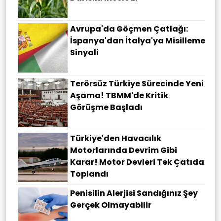
Avrupa'da Göçmen Çatlağı:
İspanya'dan İtalya'ya Misilleme
Sinyali
Terörsüz Türkiye Sürecinde Yeni
Aşama! TBMM'de Kritik
Görüşme Başladı
Türkiye'den Havacılık
Motorlarında Devrim Gibi
Karar! Motor Devleri Tek Çatıda
Toplandı
Penisilin Alerjisi Sandığınız Şey
Gerçek Olmayabilir