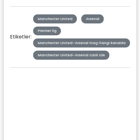
Manchester United
Arsenal
Premier lig
Etiketler:
Manchester United–Arsenal maçı hangi kanalda
Manchester United–Arsenal canlı izle