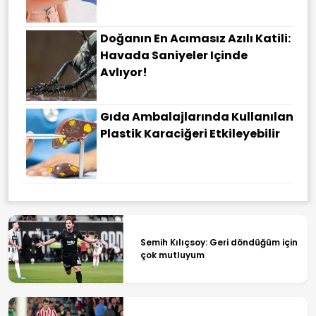
Doğanın En Acımasız Azılı Katili:
Havada Saniyeler Içinde
Avlıyor!
Gıda Ambalajlarında Kullanılan
Plastik Karaciğeri Etkileyebilir
Semih Kılıçsoy: Geri döndüğüm için
çok mutluyum