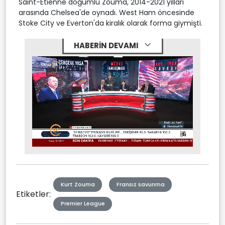
Saint-Étienne doğumlu Zouma, 2014-2021 yılları
arasında Chelsea'de oynadı. West Ham öncesinde
Stoke City ve Everton'da kiralık olarak forma giymişti.
HABERİN DEVAMI
Stream
Mute
Type
Kurt Zouma
Fransız savunma
Etiketler:
Premier League