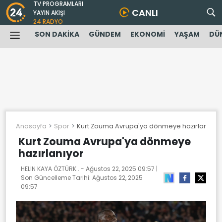
TV PROGRAMLARI
CANLI
YAYIN AKIŞI
24 RADYO
SON DAKİKA
GÜNDEM
EKONOMİ
YAŞAM
DÜ
Anasayfa
Spor
Kurt Zouma Avrupa'ya dönmeye hazırlanıyor
Kurt Zouma Avrupa'ya dönmeye
hazırlanıyor
HELİN KAYA ÖZTÜRK . -
Ağustos 22, 2025 09:57
|
Son Güncelleme Tarihi:
Ağustos 22, 2025
09:57