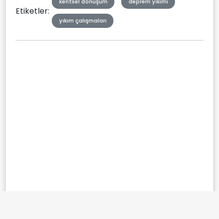
kentsel dönüşüm
deprem yıkımı
Etiketler:
yıkım çalışmaları