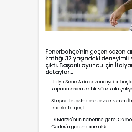
Fenerbahçe'nin geçen sezon a
kattığı 32 yaşındaki deneyiml
çıktı. Başarılı oyuncu için İta
detaylar...
İtalya Serie A'da sezona iyi bir b
kapanmasına az bir süre kala çalışm
Stoper transferine öncelik veren İt
harekete geçti.
Di Marzio'nun haberine göre; Como, S
Carlos'u gündemine aldı.