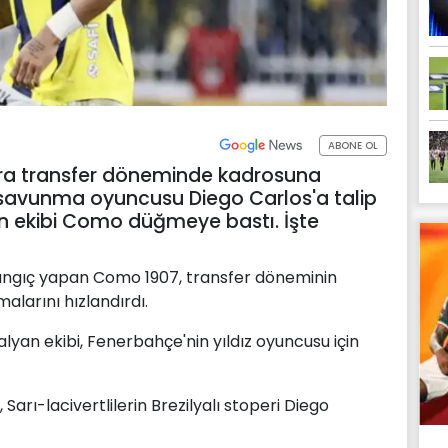
ABONE OL
ra transfer döneminde kadrosuna
i savunma oyuncusu Diego Carlos'a talip
lyan ekibi Como düğmeye bastı. İşte
aşlangıç yapan Como 1907, transfer döneminin
alarını hızlandırdı.
alyan ekibi, Fenerbahçe'nin yıldız oyuncusu için
arı-lacivertlilerin Brezilyalı stoperi Diego