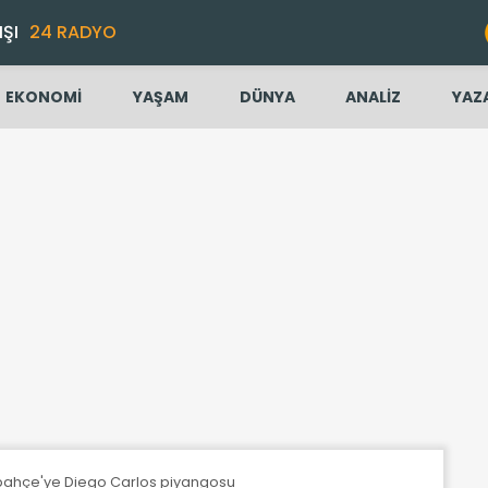
IŞI
24 RADYO
EKONOMİ
YAŞAM
DÜNYA
ANALİZ
YAZ
nerbahçe'ye Diego Carlos piyangosu