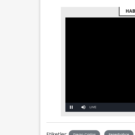
HAB
Stream
Mute
Type
Etiketler:
Diego Carlos
Fenerbahçe