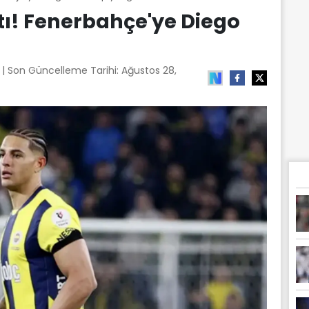
ktı! Fenerbahçe'ye Diego
1
| Son Güncelleme Tarihi:
Ağustos 28,