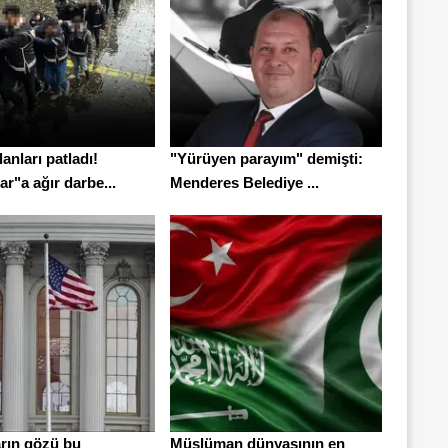
anları patladı!
"Yürüyen parayım" demişti:
ar"a ağır darbe...
Menderes Belediye ...
arın gözü bu
Müslüman dünyasının en