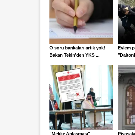
O soru bankaları artık yok!
Eylem pl
Bakan Tekin'den YKS ...
"Daltonl
"Mekke Anlaşması"
Piyasal