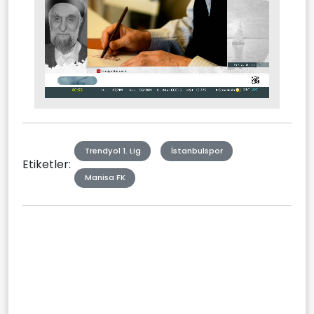
Stream
Mute
Type
Trendyol 1. Lig
İstanbulspor
Etiketler:
Manisa FK