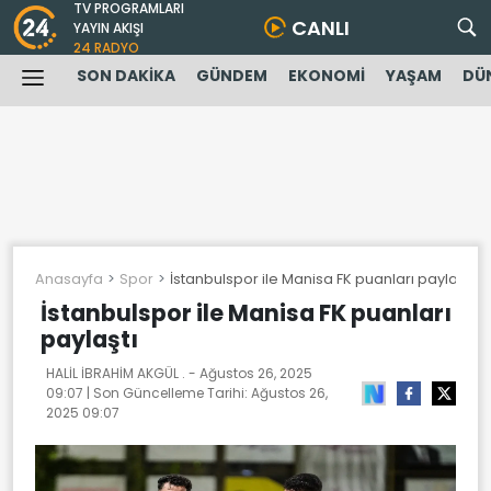
TV PROGRAMLARI
CANLI
YAYIN AKIŞI
24 RADYO
SON DAKİKA
GÜNDEM
EKONOMİ
YAŞAM
DÜ
Anasayfa
Spor
İstanbulspor ile Manisa FK puanları paylaştı
İstanbulspor ile Manisa FK puanları
paylaştı
HALİL İBRAHİM AKGÜL . -
Ağustos 26, 2025
09:07
| Son Güncelleme Tarihi:
Ağustos 26,
2025 09:07