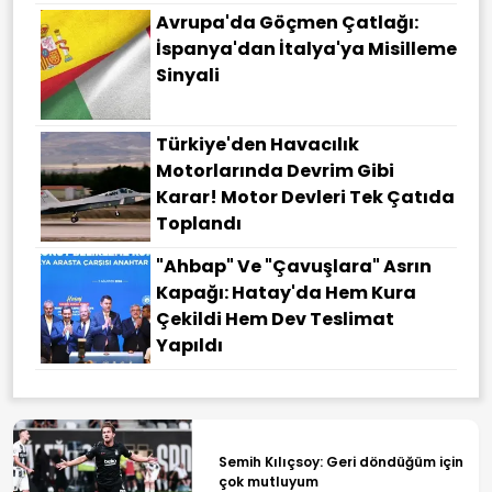
Avrupa'da Göçmen Çatlağı:
İspanya'dan İtalya'ya Misilleme
Sinyali
Türkiye'den Havacılık
Motorlarında Devrim Gibi
Karar! Motor Devleri Tek Çatıda
Toplandı
"Ahbap" Ve "çavuşlara" Asrın
Kapağı: Hatay'da Hem Kura
Çekildi Hem Dev Teslimat
Yapıldı
Semih Kılıçsoy: Geri döndüğüm için
çok mutluyum