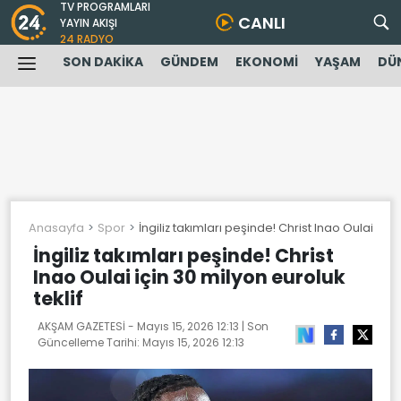
TV PROGRAMLARI
CANLI
YAYIN AKIŞI
24 RADYO
SON DAKİKA
GÜNDEM
EKONOMİ
YAŞAM
DÜ
Anasayfa
Spor
İngiliz takımları peşinde! Christ Inao Oulai için
İngiliz takımları peşinde! Christ
Inao Oulai için 30 milyon euroluk
teklif
AKŞAM GAZETESİ -
Mayıs 15, 2026 12:13
| Son
Güncelleme Tarihi:
Mayıs 15, 2026 12:13