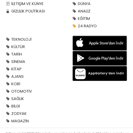
İLETİŞİM VE KÜNYE
DÜNYA
GİZLİLİK POLİTİKASI
ANALİZ
EĞİTİM
24 RADYO
TEKNOLOJİ
KÜLTÜR
TARİH
SİNEMA
KİTAP
AJANS
KOBİ
OTOMOTİV
SAĞLIK
BİLGİ
ZODYAK
MAGAZİN