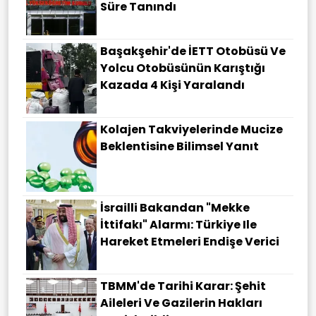
Süre Tanındı
Başakşehir'de İETT Otobüsü Ve
Yolcu Otobüsünün Karıştığı
Kazada 4 Kişi Yaralandı
Kolajen Takviyelerinde Mucize
Beklentisine Bilimsel Yanıt
İsrailli Bakandan "Mekke
İttifakı" Alarmı: Türkiye Ile
Hareket Etmeleri Endişe Verici
TBMM'de Tarihi Karar: Şehit
Aileleri Ve Gazilerin Hakları