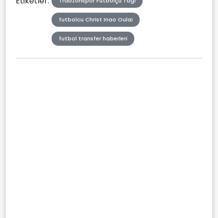
Etiketler:
Trabzonspor Futbolçu Tagı
futbolcu Christ Inao Oulai
futbol transfer haberleri