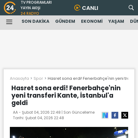
TV PROGRAMLARI
CANLI
YAYIN AKIŞI
24 RADYO
SON DAKİKA
GÜNDEM
EKONOMİ
YAŞAM
DÜ
Anasayfa
Spor
Hasret sona erdi! Fenerbahçe'nin yeni transfer
Hasret sona erdi! Fenerbahçe'nin
yeni transferi Kante, İstanbul'a
geldi
AA -
Şubat 04, 2026 22:48
| Son Güncelleme
Tarihi:
Şubat 04, 2026 22:48