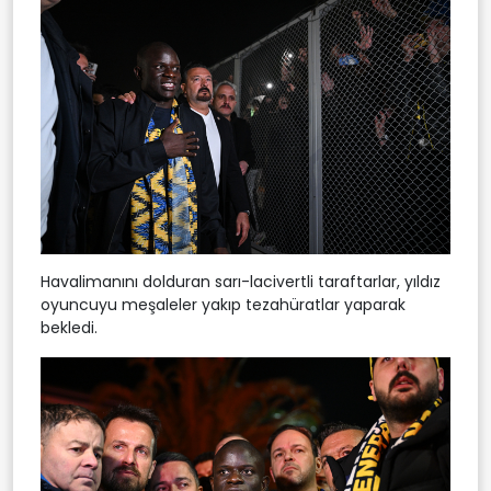
Havalimanını dolduran sarı-lacivertli taraftarlar, yıldız
oyuncuyu meşaleler yakıp tezahüratlar yaparak
bekledi.