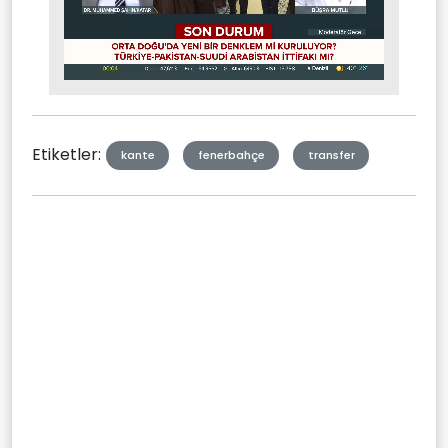
Stream
Mute
Type
Etiketler:
kante
fenerbahçe
transfer