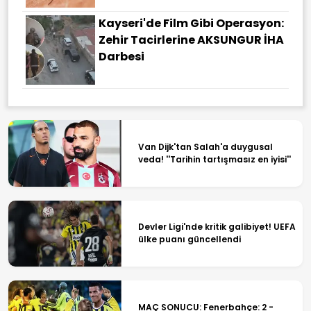
Kayseri'de Film Gibi Operasyon:
Zehir Tacirlerine AKSUNGUR İHA
Darbesi
Van Dijk'tan Salah'a duygusal
veda! ''Tarihin tartışmasız en iyisi''
Devler Ligi'nde kritik galibiyet! UEFA
ülke puanı güncellendi
MAÇ SONUCU: Fenerbahçe: 2 -