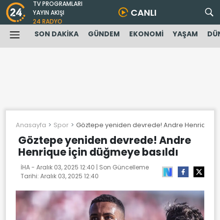
TV PROGRAMLARI
CANLI
YAYIN AKIŞI
24 RADYO
SON DAKİKA
GÜNDEM
EKONOMİ
YAŞAM
DÜ
Anasayfa
Spor
Göztepe yeniden devrede! Andre Henrique i
Göztepe yeniden devrede! Andre
Henrique için düğmeye basıldı
İHA -
Aralık 03, 2025 12:40
| Son Güncelleme
Tarihi:
Aralık 03, 2025 12:40