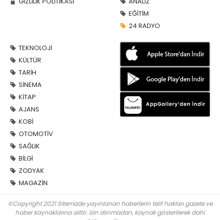
GİZLİLİK POLİTİKASI
ANALİZ
EĞİTİM
24 RADYO
TEKNOLOJİ
KÜLTÜR
TARİH
SİNEMA
KİTAP
AJANS
KOBİ
OTOMOTİV
SAĞLIK
BİLGİ
ZODYAK
MAGAZİN
©Copyright 2021 Sitemizde yayınlanan haberlerin telif hakları gazete ve
haber kaynaklarına aittir. İzin alınmadan, kaynak gösterilerek dahi