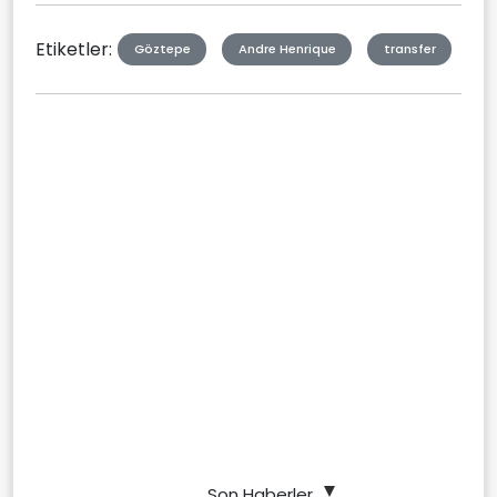
Etiketler:
Göztepe
Andre Henrique
transfer
Son Haberler