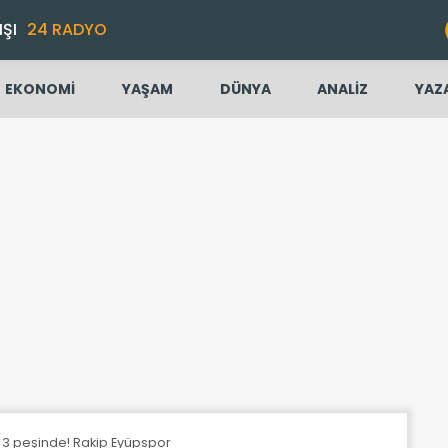
IŞI
24 RADYO
EKONOMİ
YAŞAM
DÜNYA
ANALİZ
YAZ
e 3 peşinde! Rakip Eyüpspor