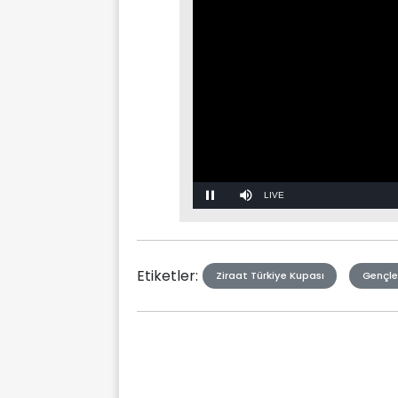
Stream
Mute
Type
Etiketler:
Ziraat Türkiye Kupası
Gençler