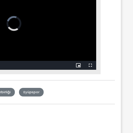
birliği
Eyüpspor