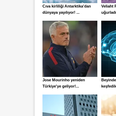
Cıva kirliliği Antarktika'dan
Veliaht
dünyaya yayılıyor! ...
uğurlad
Jose Mourinho yeniden
Beyinde 
Türkiye'ye geliyor!...
keşfedil