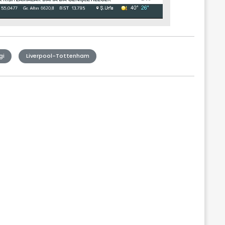
gi
Liverpool-Tottenham