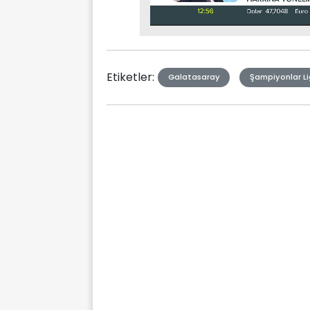
Stream
Mute
Type
Etiketler:
Galatasaray
Şampiyonlar Li