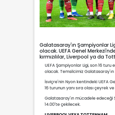
Galatasaray'ın Şampiyonlar Ligi
olacak. UEFA Genel Merkezi'nde 
kırmızılılar, Liverpool ya da To
UEFA Şampiyonlar Ligi, son 16 turu 
olacak. Temsilcimiz Galatasaray'ın r
İsviçre'nin Nyon kentindeki UEFA G
16 turunun yanı sıra olası çeyrek ve
Galatasaray'ın mücadele edeceği Şa
14.00'te çekilecek.
LIVERPOOL VEYA TOTTENHAM