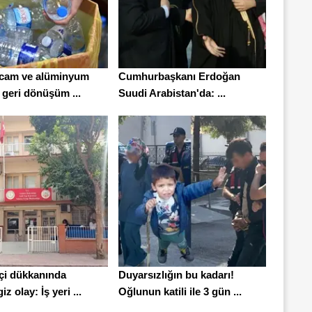
, cam ve alüminyum
Cumhurbaşkanı Erdoğan
n geri dönüşüm ...
Suudi Arabistan'da: ...
tçi dükkanında
Duyarsızlığın bu kadarı!
z olay: İş yeri ...
Oğlunun katili ile 3 gün ...