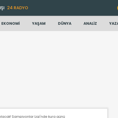
IŞI
24 RADYO
EKONOMİ
YAŞAM
DÜNYA
ANALİZ
YAZ
 olacak! Şampiyonlar Ligi'nde kura günü