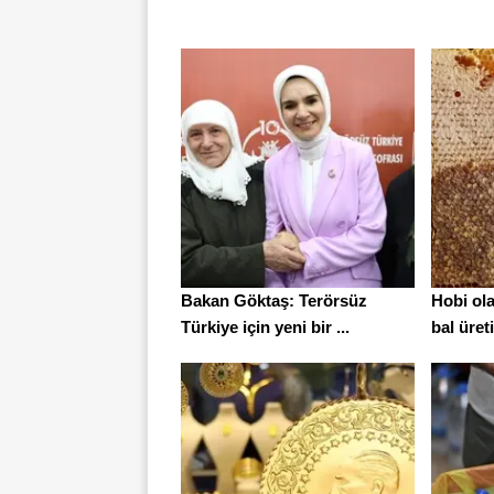
Bakan Göktaş: Terörsüz
Hobi ola
Türkiye için yeni bir ...
bal üret