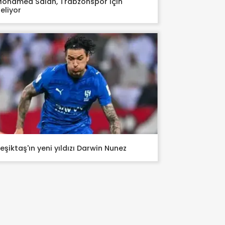
ohamed Salah, Trabzonspor için
eliyor
eşiktaş'ın yeni yıldızı Darwin Nunez