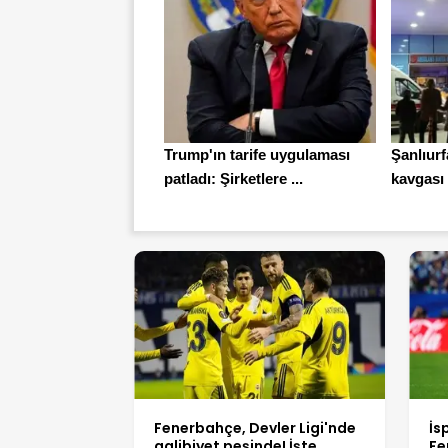
Trump'ın tarife uygulaması
Şanlıurf
patladı: Şirketlere ...
kavgası 
Fenerbahçe, Devler Ligi'nde
İs
galibiyet peşinde! İşte
Fe