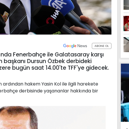
ABONE OL
asında Fenerbahçe ile Galatasaray karşı
ibin başkanı Dursun Özbek derbideki
re bugün saat 14.00'te TFF'ye gidecek.
ardından hakem Yasin Kol ile ilgili harekete
enerbahçe derbisinde yaşananlar hakkında bir