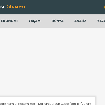
IŞI
24 RADYO
EKONOMİ
YAŞAM
DÜNYA
ANALİZ
YAZ
ik hamle! Hakem Yasin Kol için Dursun Özbek'ten TFF'ye çıkarma