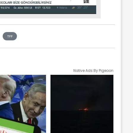
TFF
Native Ads By Pigeoon