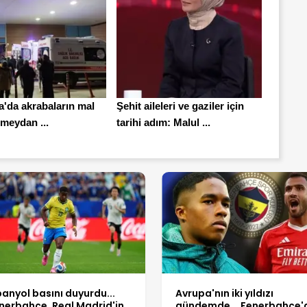
a'da akrabaların mal
Şehit aileleri ve gaziler için
meydan ...
tarihi adım: Malul ...
panyol basını duyurdu...
Avrupa'nın iki yıldızı
nerbahçe, Real Madrid'in
gündemde... Fenerbahçe'