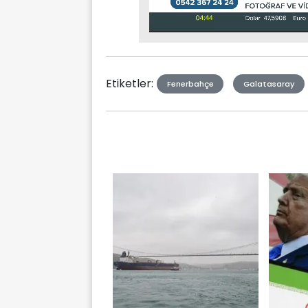
Stream
Unmute
Type
Etiketler:
Fenerbahçe
Galatasaray