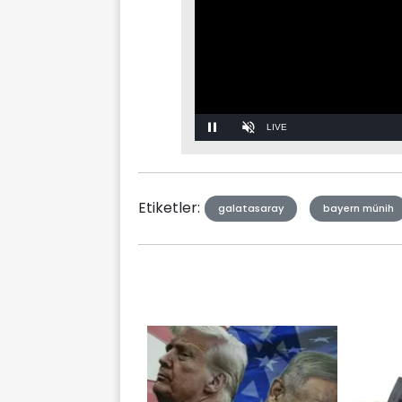
Stream
Unmute
Type
Etiketler:
galatasaray
bayern münih