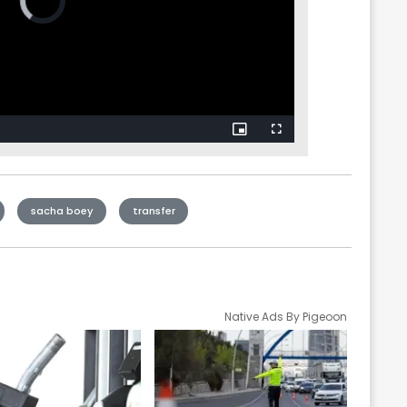
sacha boey
transfer
Native Ads By Pigeoon