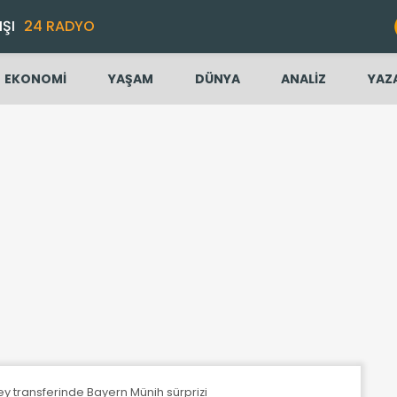
IŞI
24 RADYO
EKONOMİ
YAŞAM
DÜNYA
ANALİZ
YAZ
 transferinde Bayern Münih sürprizi