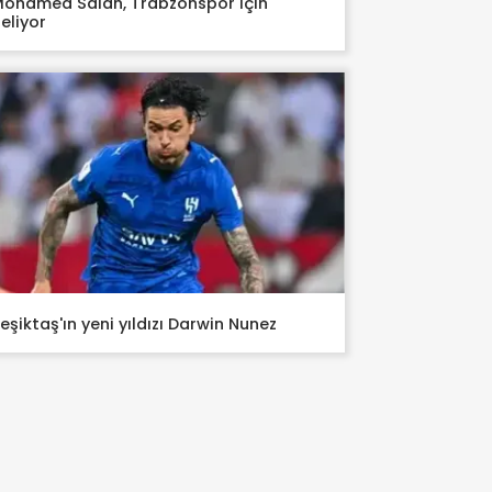
ohamed Salah, Trabzonspor için
eliyor
eşiktaş'ın yeni yıldızı Darwin Nunez