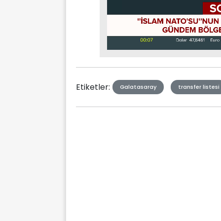
Stream
Mute
Type
Etiketler:
Galatasaray
transfer listesi