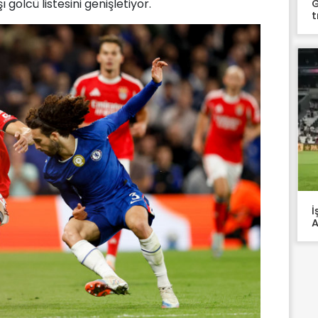
golcü listesini genişletiyor.
G
t
İ
A