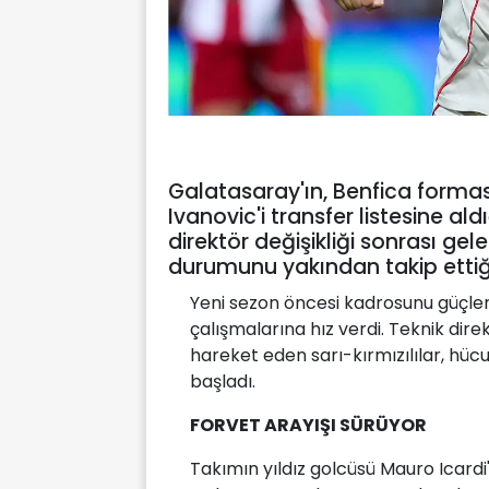
Galatasaray'ın, Benfica formas
Ivanovic'i transfer listesine aldı
direktör değişikliği sonrası ge
durumunu yakından takip ettiği b
Yeni sezon öncesi kadrosunu güçle
çalışmalarına hız verdi. Teknik di
hareket eden sarı-kırmızılılar, hücu
başladı.
FORVET ARAYIŞI SÜRÜYOR
Takımın yıldız golcüsü Mauro Icardi'