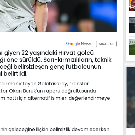
ABONE OL
ı giyen 22 yaşındaki Hırvat golcü
ğı öne sürüldü. Sarı-kırmızılıların, teknik
leceği belirsizleşen genç futbolcunun
elirtildi.
ndirmek isteyen Galatasaray, transfer
rektör Okan Buruk'un raporu doğrultusunda
m hattı için alternatif isimleri değerlendirmeye
nin geleceğine ilişkin belirsizlik devam ederken