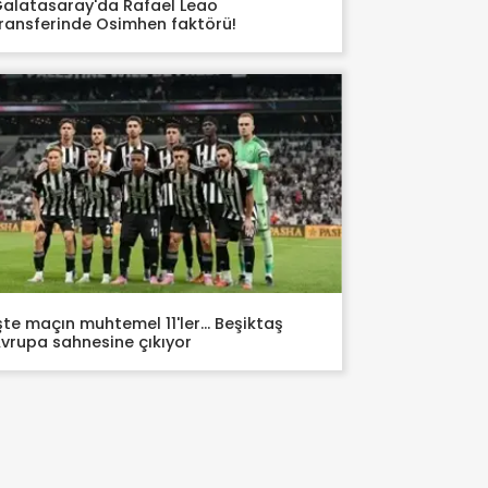
alatasaray'da Rafael Leao
ransferinde Osimhen faktörü!
şte maçın muhtemel 11'ler... Beşiktaş
vrupa sahnesine çıkıyor