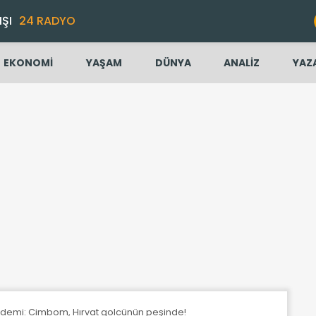
IŞI
24 RADYO
EKONOMİ
YAŞAM
DÜNYA
ANALİZ
YAZ
ndemi: Cimbom, Hırvat golcünün peşinde!