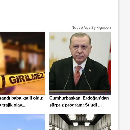
Native Ads By Pigeoon
andı baba katili oldu:
Cumhurbaşkanı Erdoğan'dan
trajik olay...
sürpriz program: Suudi ...