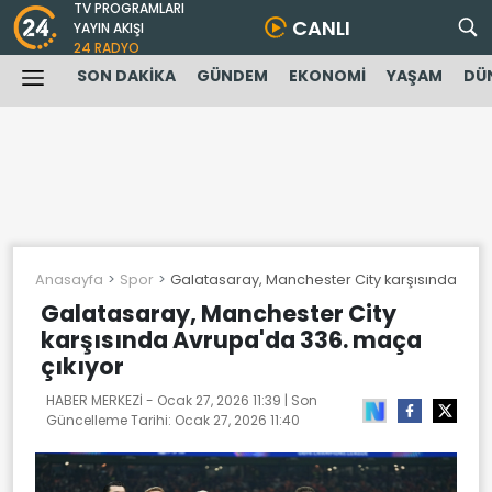
TV PROGRAMLARI
CANLI
YAYIN AKIŞI
24 RADYO
SON DAKİKA
GÜNDEM
EKONOMİ
YAŞAM
DÜ
Anasayfa
Spor
Galatasaray, Manchester City karşısında Avr
Galatasaray, Manchester City
karşısında Avrupa'da 336. maça
çıkıyor
HABER MERKEZİ -
Ocak 27, 2026 11:39
| Son
Güncelleme Tarihi:
Ocak 27, 2026 11:40