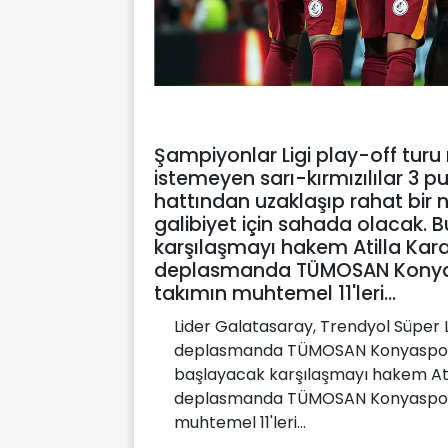
Şampiyonlar Ligi play-off tur
istemeyen sarı-kırmızılılar 3 
hattından uzaklaşıp rahat bir
galibiyet için sahada olacak.
karşılaşmayı hakem Atilla Ka
deplasmanda TÜMOSAN Konyaspor
takımın muhtemel 11'leri...
Lider Galatasaray, Trendyol Süper L
deplasmanda TÜMOSAN Konyaspor il
başlayacak karşılaşmayı hakem At
deplasmanda TÜMOSAN Konyaspor ile
muhtemel 11'leri...