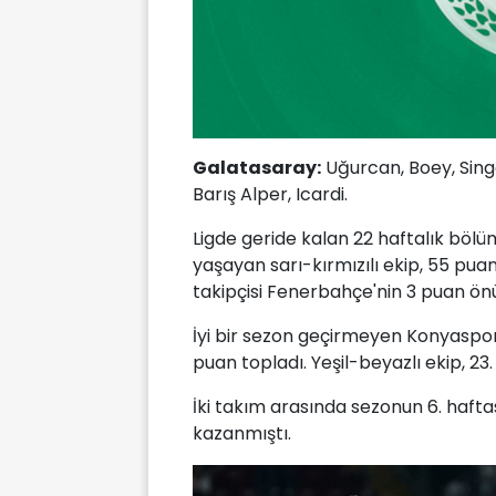
Galatasaray:
Uğurcan, Boey, Singo
Barış Alper, Icardi.
Ligde geride kalan 22 haftalık bölüm
yaşayan sarı-kırmızılı ekip, 55 pua
takipçisi Fenerbahçe'nin 3 puan önün
İyi bir sezon geçirmeyen Konyaspor i
puan topladı. Yeşil-beyazlı ekip, 23.
İki takım arasında sezonun 6. haft
kazanmıştı.