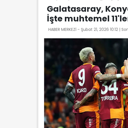
Galatasaray, Kon
İşte muhtemel 11'ler
HABER MERKEZİ -
Şubat 21, 2026 10:12
| So