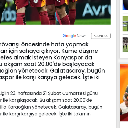
ABONE OL
u rövanşı öncesinde hata yapmak
puan için sahaya çıkıyor. Küme düşme
 nefes almak isteyen Konyaspor da
 Bu akşam saat 20.00'de başlayacak
raoğlan yönetecek. Galatasaray, bugün
 ile karşı karşıya gelecek. İşte iki
ig'in 23. haftasında 21 Şubat Cumartesi günü
e karşılaşacak. Bu akşam saat 20.00'de
illa Karaoğlan yönetecek. Galatasaray, bugün
 karşı karşıya gelecek. İşte iki takımın