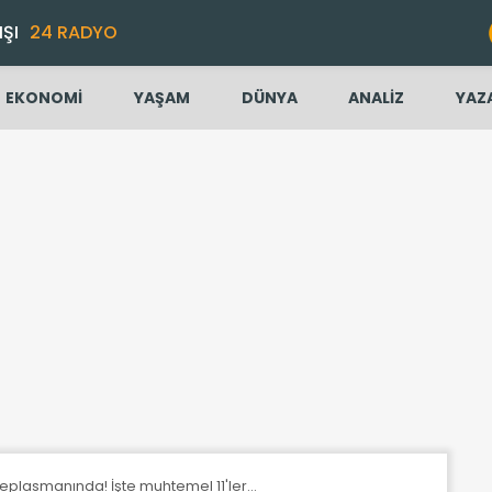
IŞI
24 RADYO
EKONOMİ
YAŞAM
DÜNYA
ANALİZ
YAZ
plasmanında! İşte muhtemel 11'ler...