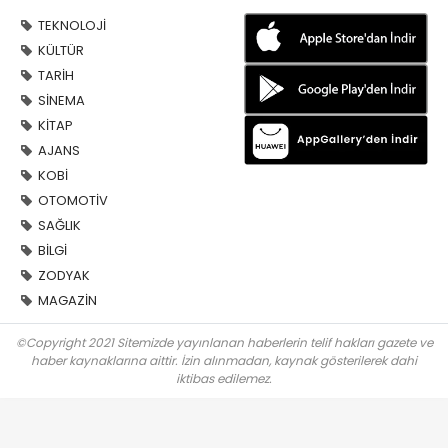
TEKNOLOJİ
KÜLTÜR
TARİH
SİNEMA
KİTAP
AJANS
KOBİ
OTOMOTİV
SAĞLIK
BİLGİ
ZODYAK
MAGAZİN
©Copyright 2021 Sitemizde yayınlanan haberlerin telif hakları gazete ve
haber kaynaklarına aittir. İzin alınmadan, kaynak gösterilerek dahi
iktibas edilemez.