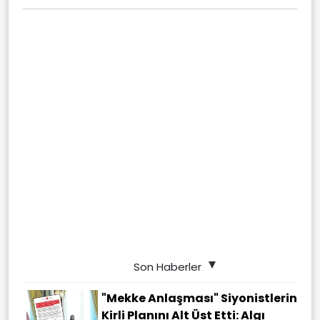
Son Haberler
"Mekke Anlaşması" Siyonistlerin
Kirli Planını Alt Üst Etti: Algı