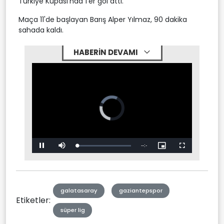
Türkiye Kupası'nda 1'er gol attı.
Maça 11'de başlayan Barış Alper Yılmaz, 90 dakika
sahada kaldı.
HABERİN DEVAMI
Video
Player
is
loading.
Remaining
-
-:-
Loaded
:
Pause
Mute
Picture-
Fullscreen
0%
in-
Picture
Time
galatasaray
gaziantepspor
Etiketler:
süper lig