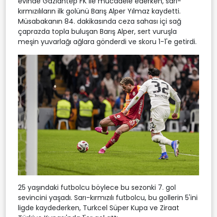
evinde Gaziantep FK ile mücadele ederken, sarı-
kırmızılıların ilk golünü Barış Alper Yılmaz kaydetti.
Müsabakanın 84. dakikasında ceza sahası içi sağ
çaprazda topla buluşan Barış Alper, sert vuruşla
meşin yuvarlağı ağlara gönderdi ve skoru 1-1'e getirdi.
25 yaşındaki futbolcu böylece bu sezonki 7. gol
sevincini yaşadı. Sarı-kırmızılı futbolcu, bu gollerin 5'ini
ligde kaydederken, Turkcel Süper Kupa ve Ziraat