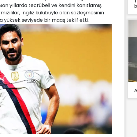
T
n yıllarda tecrübeli ve kendini kanıtlamış
b
ızılılar, İngiliz kulübüyle olan sözleşmesinin
yüksek seviyede bir maaş teklif etti.
A