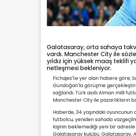
Galatasaray, orta sahaya takv
vardı. Manchester City ile söz
yıldız için yüksek maaş teklifi y
netleşmesi bekleniyor.
Fichajes'te yer alan habere göre; Sar
Gündoğan'la görüşme gerçekleştird
sağlandı. Türk asıllı Alman milli fu
Manchester City ile pazarlıkların b
Haberde, 34 yaşındaki oyuncunun durum
futbolcu, yeniden sahada vazgeçilme
kişinin beklemediği yeni bir adresl
Galatasaray kulübü. Galatasaray, Al