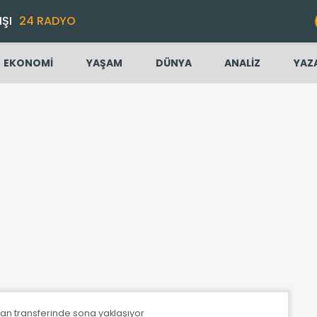
IŞI
24 RADYO
EKONOMİ
YAŞAM
DÜNYA
ANALİZ
YAZ
an transferinde sona yaklaşıyor