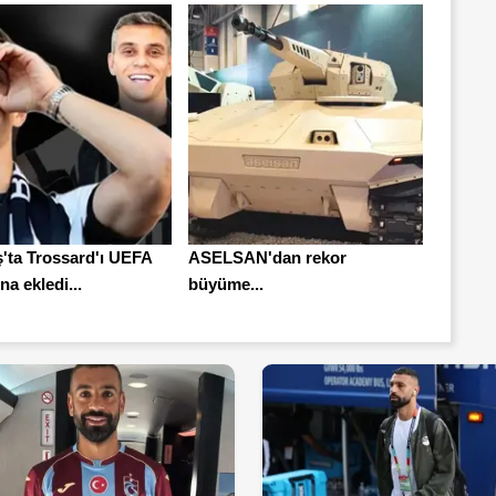
ş'ta Trossard'ı UEFA
ASELSAN'dan rekor
a ekledi...
büyüme...