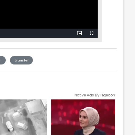
n
transfer
Native Ads By Pigeoon