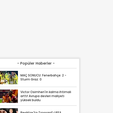
- Popüler Haberler -
MAÇ SONUCU: Fenerbahçe: 2 -
Sturm Graz: 0
Victor Osimhen'in kalma ihtimali
arttı! Avrupa devleri maliyeti
yüksek buldu
Beşiktaş'ta Trossard'ı UEFA