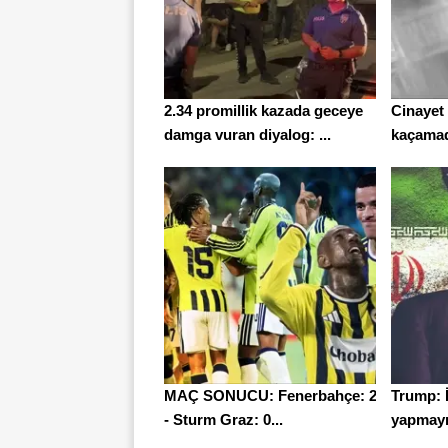
2.34 promillik kazada geceye
Cinayet 
damga vuran diyalog: ...
kaçamadı
MAÇ SONUCU: Fenerbahçe: 2
Trump: İ
- Sturm Graz: 0...
yapmayı 