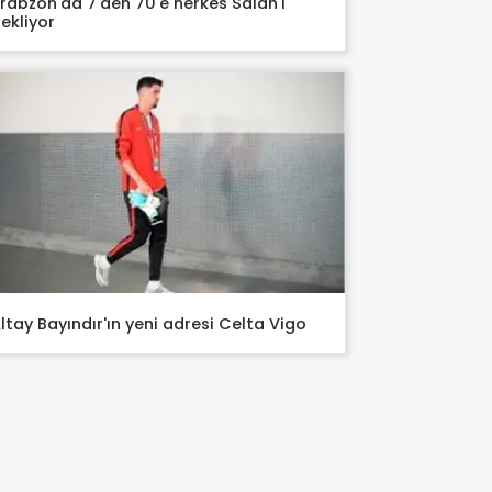
rabzon'da 7'den 70'e herkes Salah'ı
ekliyor
ltay Bayındır'ın yeni adresi Celta Vigo