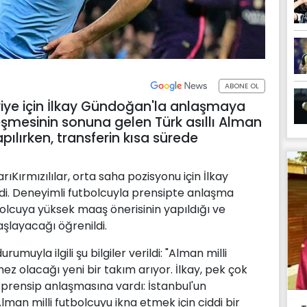
ABONE OL
iye için İlkay Gündoğan'la anlaşmaya
leşmesinin sonuna gelen Türk asıllı Alman
apılırken, transferin kısa sürede
ıKırmızılılar, orta saha pozisyonu için İlkay
i. Deneyimli futbolcuyla prensipte anlaşma
tbolcuya yüksek maaş önerisinin yapıldığı ve
aşlayacağı öğrenildi.
uyla ilgili şu bilgiler verildi: "Alman milli
z olacağı yeni bir takım arıyor. İlkay, pek çok
e prensip anlaşmasına vardı: İstanbul'un
man milli futbolcuyu ikna etmek için ciddi bir