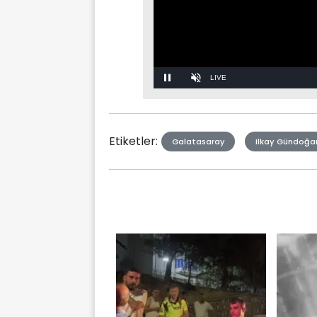
Stream
Unmute
Type
Etiketler:
Galatasaray
Ilkay Gündoğa