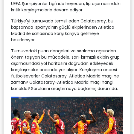
UEFA Şampiyonlar Ligi'nde heyecan, lig aşamasındaki
kritik karşılaşmalarla devam ediyor.
Türkiye'yi turnuvada temsil eden Galatasaray, bu
kapsamda İspanya'nın güçlü ekiplerinden Atletico
Madrid ile sahasında karşı karşıya gelmeye
hazırlanıyor.
Turnuvadaki puan dengeleri ve sıralama açısından
önem taşıyan bu mücadele, sarı-kırmızılı ekibin grup
aşamasındaki yol haritasını doğrudan etkileyecek
karşılaşmalar arasında yer alıyor. Karşılaşma öncesi
futbolseverler Galatasaray-Atletico Madrid maçı ne
zaman? Galatasaray-Atletico Madrid maçı hangi
kanalda? Sorularını araştırmaya başlamış durumda.