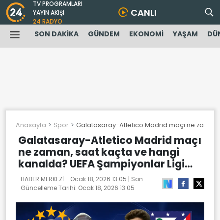
TV PROGRAMLARI
CANLI
YAYIN AKIŞI
24 RADYO
SON DAKİKA
GÜNDEM
EKONOMİ
YAŞAM
DÜ
Anasayfa
Spor
Galatasaray-Atletico Madrid maçı ne zaman, 
Galatasaray-Atletico Madrid maçı
ne zaman, saat kaçta ve hangi
kanalda? UEFA Şampiyonlar Ligi…
HABER MERKEZİ -
Ocak 18, 2026 13:05
| Son
Güncelleme Tarihi:
Ocak 18, 2026 13:05