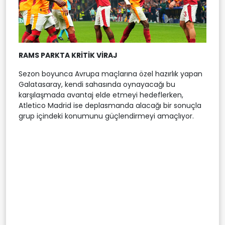
RAMS PARKTA KRİTİK VİRAJ
Sezon boyunca Avrupa maçlarına özel hazırlık yapan
Galatasaray, kendi sahasında oynayacağı bu
karşılaşmada avantaj elde etmeyi hedeflerken,
Atletico Madrid ise deplasmanda alacağı bir sonuçla
grup içindeki konumunu güçlendirmeyi amaçlıyor.