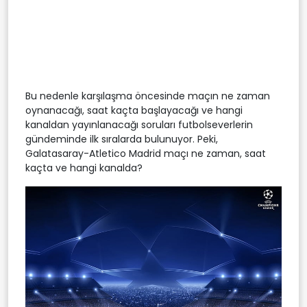
Bu nedenle karşılaşma öncesinde maçın ne zaman
oynanacağı, saat kaçta başlayacağı ve hangi
kanaldan yayınlanacağı soruları futbolseverlerin
gündeminde ilk sıralarda bulunuyor. Peki,
Galatasaray-Atletico Madrid maçı ne zaman, saat
kaçta ve hangi kanalda?