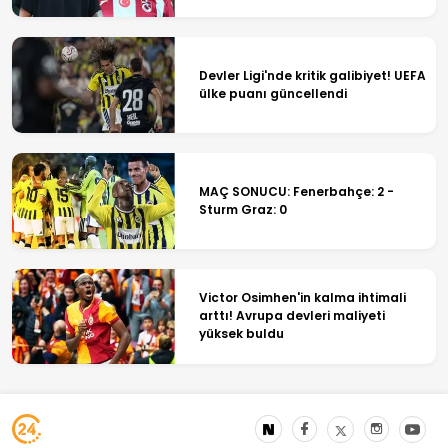
Devler Ligi'nde kritik galibiyet! UEFA
ülke puanı güncellendi
MAÇ SONUCU: Fenerbahçe: 2 -
Sturm Graz: 0
Victor Osimhen'in kalma ihtimali
arttı! Avrupa devleri maliyeti
yüksek buldu