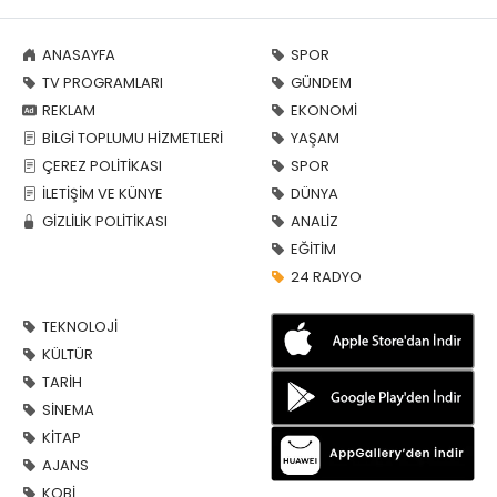
ANASAYFA
SPOR
TV PROGRAMLARI
GÜNDEM
REKLAM
EKONOMİ
BİLGİ TOPLUMU HİZMETLERİ
YAŞAM
ÇEREZ POLİTİKASI
SPOR
İLETİŞİM VE KÜNYE
DÜNYA
GİZLİLİK POLİTİKASI
ANALİZ
EĞİTİM
24 RADYO
TEKNOLOJİ
KÜLTÜR
TARİH
SİNEMA
KİTAP
AJANS
KOBİ