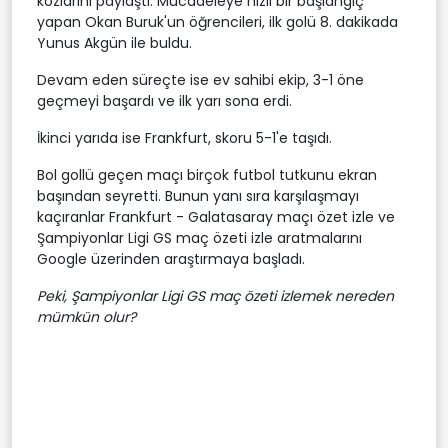
kozlarını paylaştı. Mücadeleye hızlı bir başlangıç
yapan Okan Buruk'un öğrencileri, ilk golü 8. dakikada
Yunus Akgün ile buldu.
Devam eden süreçte ise ev sahibi ekip, 3-1 öne
geçmeyi başardı ve ilk yarı sona erdi.
İkinci yarıda ise Frankfurt, skoru 5-1'e taşıdı.
Bol gollü geçen maçı birçok futbol tutkunu ekran
başından seyretti. Bunun yanı sıra karşılaşmayı
kaçıranlar Frankfurt - Galatasaray maçı özet izle ve
Şampiyonlar Ligi GS maç özeti izle aratmalarını
Google üzerinden araştırmaya başladı.
Peki, Şampiyonlar Ligi GS maç özeti izlemek nereden
mümkün olur?