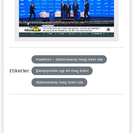
Stream
Mute
Type
Frankfurt - Galatasaray maçı özet izle
Etiketler:
Şampiyonlar Ligi GS maç özeti
Galatasaray maç özeti izle