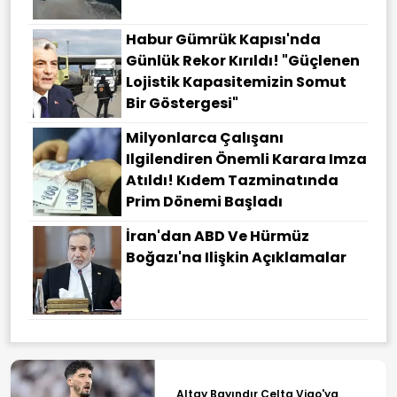
Habur Gümrük Kapısı'nda
Günlük Rekor Kırıldı! "Güçlenen
Lojistik Kapasitemizin Somut
Bir Göstergesi"
Milyonlarca Çalışanı
Ilgilendiren Önemli Karara Imza
Atıldı! Kıdem Tazminatında
Prim Dönemi Başladı
İran'dan ABD Ve Hürmüz
Boğazı'na Ilişkin Açıklamalar
Altay Bayındır Celta Vigo'ya