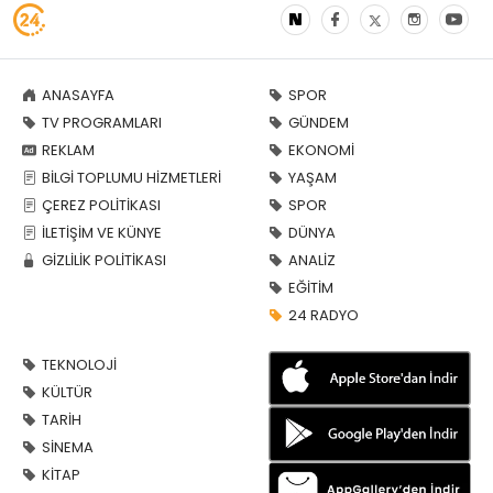
ANASAYFA
SPOR
TV PROGRAMLARI
GÜNDEM
REKLAM
EKONOMİ
BİLGİ TOPLUMU HİZMETLERİ
YAŞAM
ÇEREZ POLİTİKASI
SPOR
İLETİŞİM VE KÜNYE
DÜNYA
GİZLİLİK POLİTİKASI
ANALİZ
EĞİTİM
24 RADYO
TEKNOLOJİ
KÜLTÜR
TARİH
SİNEMA
KİTAP