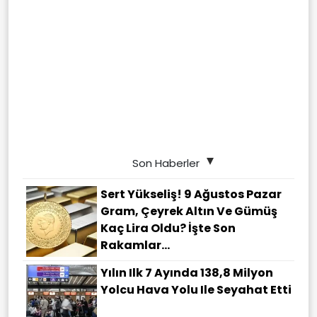
Son Haberler
Sert Yükseliş! 9 Ağustos Pazar
Gram, Çeyrek Altın Ve Gümüş
Kaç Lira Oldu? İşte Son
Rakamlar...
Yılın Ilk 7 Ayında 138,8 Milyon
Yolcu Hava Yolu Ile Seyahat Etti