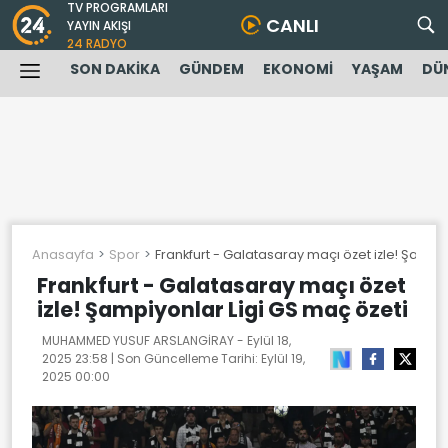
TV PROGRAMLARI
CANLI
YAYIN AKIŞI
24 RADYO
SON DAKİKA
GÜNDEM
EKONOMİ
YAŞAM
DÜ
Anasayfa
Spor
Frankfurt - Galatasaray maçı özet izle! Şampi
Frankfurt - Galatasaray maçı özet
izle! Şampiyonlar Ligi GS maç özeti
MUHAMMED YUSUF ARSLANGİRAY -
Eylül 18,
2025 23:58
| Son Güncelleme Tarihi:
Eylül 19,
2025 00:00