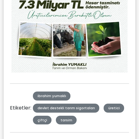
ibrahim yumaklı
Etiketler:
devlet destekli tarım sigortaları
üretici
çiftçi
tarsim