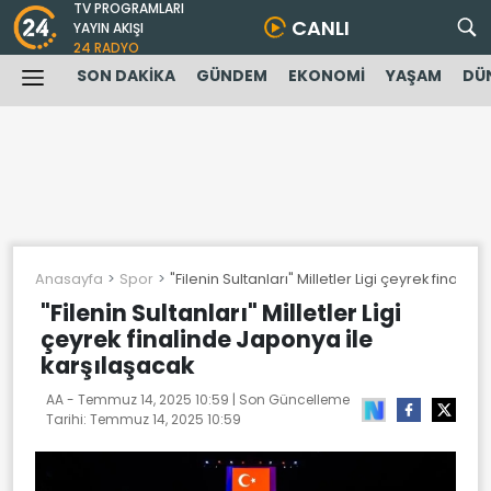
TV PROGRAMLARI
CANLI
YAYIN AKIŞI
24 RADYO
SON DAKİKA
GÜNDEM
EKONOMİ
YAŞAM
DÜ
Anasayfa
Spor
"Filenin Sultanları" Milletler Ligi çeyrek finali
"Filenin Sultanları" Milletler Ligi
çeyrek finalinde Japonya ile
karşılaşacak
AA -
Temmuz 14, 2025 10:59
| Son Güncelleme
Tarihi:
Temmuz 14, 2025 10:59