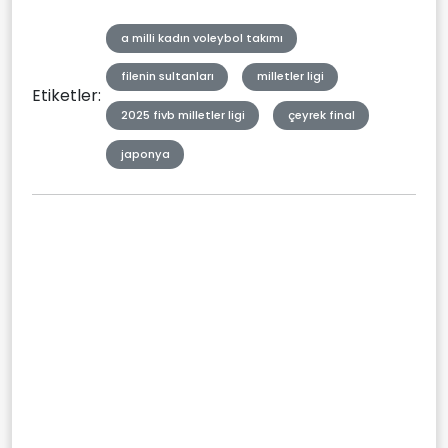
a milli kadın voleybol takımı
filenin sultanları
milletler ligi
Etiketler:
2025 fivb milletler ligi
çeyrek final
japonya