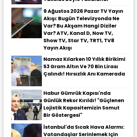
9 Ağustos 2026 Pazar TV Yayın
Akışı: Bugün Televizyonda Ne
Var? Bu Akşam Hangi Diziler
Var? ATV, Kanal D, Now TV,
Show TV, Star TV, TRT1, TV8
Yayın Akışı
Namaz Kılarken 10 Yıllık Birikimi
53 Gram Altın Ve 70 Bin Lirası
Çalındı! Hırsızlık Anı Kamerada
Habur Gümrük Kapısı'nda
Günlük Rekor Kırıldı! "Güçlenen
Lojistik Kapasitemizin Somut
Bir Göstergesi"
İstanbul'da Sıcak Hava Alarmı:
Vatandaşlar Serinlemek Için