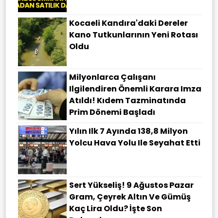
Kocaeli Kandıra'daki Dereler
Kano Tutkunlarının Yeni Rotası
Oldu
Milyonlarca Çalışanı
Ilgilendiren Önemli Karara Imza
Atıldı! Kıdem Tazminatında
Prim Dönemi Başladı
Yılın Ilk 7 Ayında 138,8 Milyon
Yolcu Hava Yolu Ile Seyahat Etti
Sert Yükseliş! 9 Ağustos Pazar
Gram, Çeyrek Altın Ve Gümüş
Kaç Lira Oldu? İşte Son