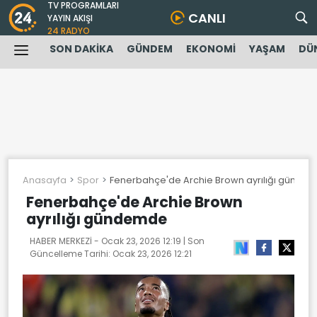
TV PROGRAMLARI
CANLI
YAYIN AKIŞI
24 RADYO
SON DAKİKA
GÜNDEM
EKONOMİ
YAŞAM
DÜ
Anasayfa
Spor
Fenerbahçe'de Archie Brown ayrılığı günde
Fenerbahçe'de Archie Brown
ayrılığı gündemde
HABER MERKEZİ -
Ocak 23, 2026 12:19
| Son
Güncelleme Tarihi:
Ocak 23, 2026 12:21