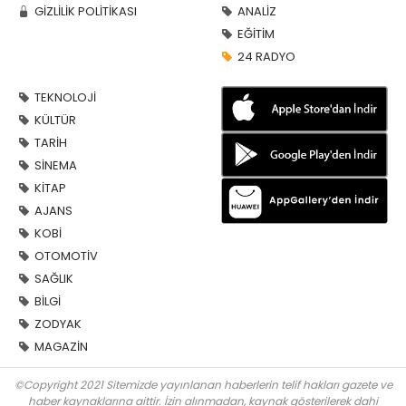
GİZLİLİK POLİTİKASI
ANALİZ
EĞİTİM
24 RADYO
TEKNOLOJİ
KÜLTÜR
TARİH
SİNEMA
KİTAP
AJANS
KOBİ
OTOMOTİV
SAĞLIK
BİLGİ
ZODYAK
MAGAZİN
©Copyright 2021 Sitemizde yayınlanan haberlerin telif hakları gazete ve
haber kaynaklarına aittir. İzin alınmadan, kaynak gösterilerek dahi