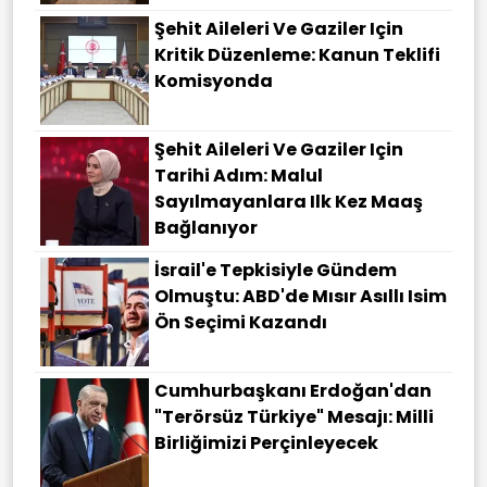
Şehit Aileleri Ve Gaziler Için
Kritik Düzenleme: Kanun Teklifi
Komisyonda
Şehit Aileleri Ve Gaziler Için
Tarihi Adım: Malul
Sayılmayanlara Ilk Kez Maaş
Bağlanıyor
İsrail'e Tepkisiyle Gündem
Olmuştu: ABD'de Mısır Asıllı Isim
Ön Seçimi Kazandı
Cumhurbaşkanı Erdoğan'dan
"terörsüz Türkiye" Mesajı: Milli
Birliğimizi Perçinleyecek