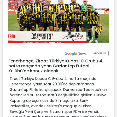
ABONE OL
Fenerbahçe, Ziraat Türkiye Kupası C Grubu 4.
hafta maçında yarın Gaziantep Futbol
Kulübü'ne konuk olacak.
Ziraat Türkiye Kupası C Grubu 4. hafta maçında
Fenerbahçe, yarın saat 20.30'da deplasmanda
Gaziantep FK ile karşılaşacak. Domenico Tedesco'nun
öğrencileri bu sezon statü değişikliğine gidilen Türkiye
Kupası grup aşamasında 3 maça çıktı. Sarı-
lacivertliler, evinde Beşiktaş'a mağlup olurken,
Beyoğlu Yeni Çarşı ve Erzurumspor FK'yı ise yendi.
Grupta 6 puanı bulunan Kanarya, yarınki mücadelede