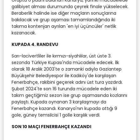
galibiyet alması durumunda çeyrek finale yükselecek.
Beraberlik halinde ise diğer maçların sonuçlarına
bakılacak ve grup aşaması tamamlandığında iki
takıma kontenjan ayrılan 'en iyi üçüncüler' netlik
kazanacak.
KUPADA 4. RANDEVU
Sarı-lacivertliler ile kırmızı-siyahlılar, üst üste 3.
sezonda Türkiye Kupası'nda mücadele edecek. İlk
olarak 18 Aralık 2003'te o zamanki adıyla Gaziantep
Büyükşehir Belediyespor ile Kadıköy'de karşılaşan
Fenerbahçe, rakibini geçerek adını üst tura yazdırdı.
Şubat 2024'te son 16 turunda mücadele eden iki
takım geçtiğimiz sezon ise grup aşamasında kozlarını
paylaştı. Kupada oynanan 3 karşılaşmayı da
Fenerbahçe kazandı. Kanarya'nın kupada attığı 9
gole, güney temsilcisi 1 golle karşılık verdi.
SON 10 MAÇI FENERBAHÇE KAZANDI