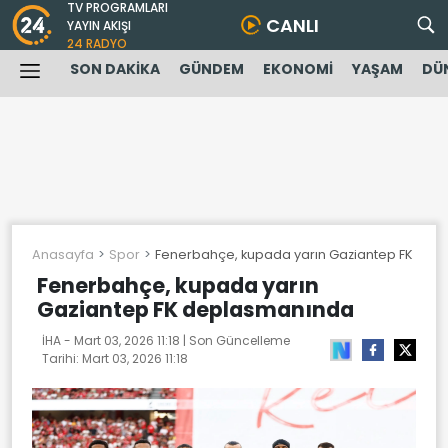
TV PROGRAMLARI
CANLI
YAYIN AKIŞI
24 RADYO
SON DAKİKA
GÜNDEM
EKONOMİ
YAŞAM
DÜ
Anasayfa
Spor
Fenerbahçe, kupada yarın Gaziantep FK de
Fenerbahçe, kupada yarın
Gaziantep FK deplasmanında
İHA -
Mart 03, 2026 11:18
| Son Güncelleme
Tarihi:
Mart 03, 2026 11:18